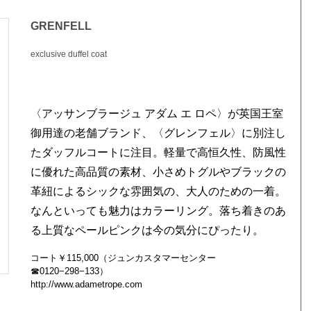
GRENFELL
exclusive duffel coat
〈アッサンブラージュ アダム エ ロペ〉が英国王室
御用達の老舗ブランド、〈グレンフェル〉に別注し
たダッフルコートに注目。軽量で高恒久性、防風性
に優れた高品質の素材、小さめトグルやブラックの
革紐によるシックな雰囲気の、大人のための一着。
なんといっても魅力はカラーリング。落ち着きのあ
る上質なペールピンクは今の気分にぴったり。
コート￥115,000（ジュンカスタマーセンター
☎0120−298−133）
http://www.adametrope.com