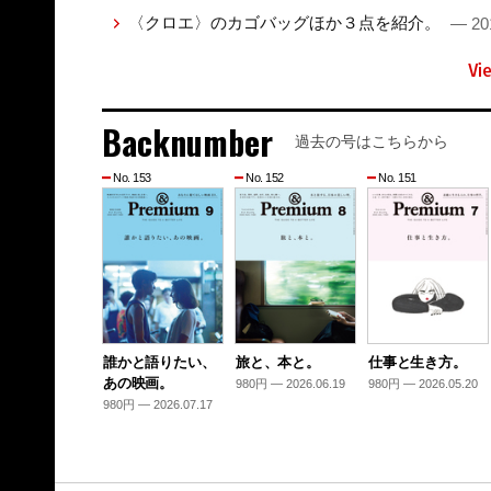
〈クロエ〉のカゴバッグほか３点を紹介。
— 20
Vi
Backnumber
過去の号はこちらから
No. 153
No. 152
No. 151
誰かと語りたい、
旅と、本と。
仕事と生き方。
あの映画。
980円 — 2026.06.19
980円 — 2026.05.20
980円 — 2026.07.17