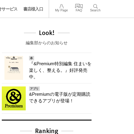
けサービス
書店様入口
My Page
FAQ
Search
Look!
編集部からのお知らせ
本
『&Premium特別編集 住まいを
楽しく、整える。』好評発売
中。
アプリ
&Premiumの電子版が定期購読
できるアプリが登場！
Ranking