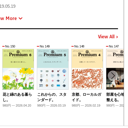
19.05.19
ew More
View All
No. 150
No. 149
No. 148
No. 147
花と緑のある暮ら
これからの、スタ
京都、ローカルガ
部屋を心地
し。
ンダード。
イド。
整える。
980円 — 2026.04.20
980円 — 2026.03.19
980円 — 2026.02.19
980円 — 2026.