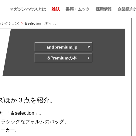
マガジンハウスとは
雑誌
書籍・ムック
採用情報
企業様向
n (セレクション)
& selection 〈ディ …
andpremium.jp
&Premiumの本
ズほか３点を紹介。
selection」。
クラシックなフォルムのバッグ、
ニーカー、