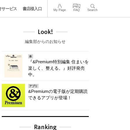
けサービス
書店様入口
My Page
FAQ
Search
Look!
編集部からのお知らせ
本
『&Premium特別編集 住まいを
楽しく、整える。』好評発売
中。
アプリ
&Premiumの電子版が定期購読
できるアプリが登場！
Ranking