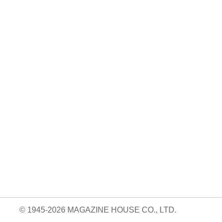
No. 146
No. 145
No. 144
よく、
ひとりでも、韓
料理好きの台所。
コーヒーとお茶
国・ソウルへ。
と、わたしの時
980円 — 2025.11.19
間。
01.20
980円 — 2025.12.19
980円 — 2025.10.20
© 1945-2026 MAGAZINE HOUSE CO., LTD.