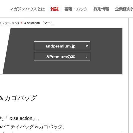
マガジンハウスとは
雑誌
書籍・ムック
採用情報
企業様向
n (セレクション)
& selection 〈マー …
andpremium.jp
&Premiumの本
＆カゴバッグ
selection」。
のバニティバッグ＆カゴバッグ、