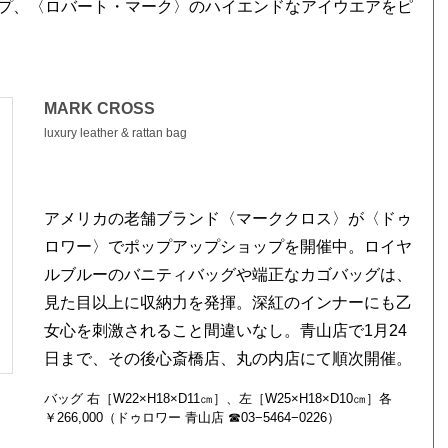
プ、〈ロバート・マーク〉のハイエンドなアイウエアをピ
MARK CROSS
luxury leather & rattan bag
アメリカの老舗ブランド〈マーククロス〉が〈ドゥ
ロワー〉でポップアップショップを開催中。ロイヤ
ルブルーのバニティバッグや端正なカゴバッグは、
見た目以上に収納力を発揮。深紅のインナーにも乙
女心を刺激されること間違いなし。青山店で1月24
日まで、その後心斎橋店、丸の内店にて順次開催。
バッグ 右［W22×H18×D11㎝］、左［W25×H18×D10㎝］各
￥266,000（ドゥロワー 青山店 ☎03−5464−0226）