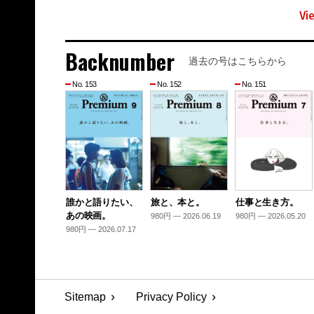
Vi
Backnumber
過去の号はこちらから
No. 153
No. 152
No. 151
誰かと語りたい、
旅と、本と。
仕事と生き方。
あの映画。
980円 — 2026.06.19
980円 — 2026.05.20
980円 — 2026.07.17
Sitemap
Privacy Policy