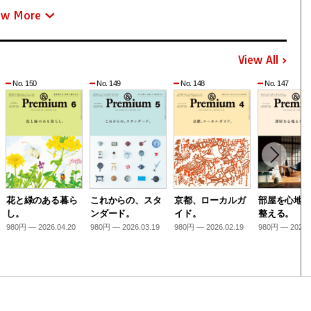
ew More
View All
No. 150
No. 149
No. 148
No. 147
花と緑のある暮ら
これからの、スタ
京都、ローカルガ
部屋を心地
し。
ンダード。
イド。
整える。
980円 — 2026.04.20
980円 — 2026.03.19
980円 — 2026.02.19
980円 — 2026.