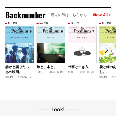
Backnumber
View All
過去の号はこちらから
No. 153
No. 152
No. 151
No. 150
誰かと語りたい、
旅と、本と。
仕事と生き方。
花と緑の
あの映画。
し。
980円 — 2026.06.19
980円 — 2026.05.20
980円 — 2026.07.17
980円 — 202
Look!