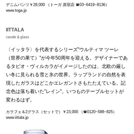
デニムパンツ￥28,000 （トーガ 原宿店 ☎03−6419−8136）
www.toga.jp
IITTALA
carafe & glass
〈イッタラ〉を代表するシリーズ”ウルティマ ツーレ
（世界の果て）”が今年50周年を迎える。デザイナーであ
るタピオ・ヴィルカラがイメージしたのは、北欧の厳し
い冬に見られる雪と氷の世界。ラップランドの自然を表
現したガラスはどこかエレガントさもたたえている。記
念色は落ち着いた”レイン”。いつものテーブルセットが
変わるはず。
カラフェ＆2グラス（セットで）￥23,000 （☎︎0120−588−825）
www.iittala.jp