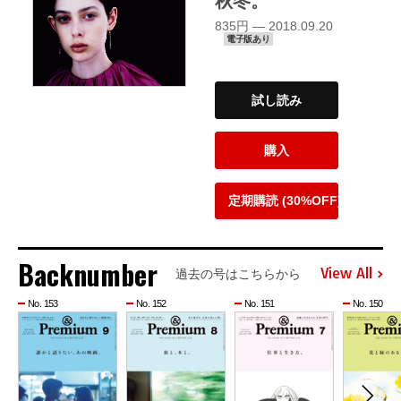
秋冬。
835円 — 2018.09.20
電子版あり
試し読み
購入
定期購読 (30%OFF)
Backnumber
View All
過去の号はこちらから
No. 153
No. 152
No. 151
No. 150