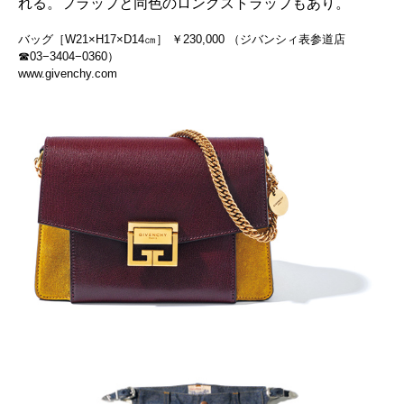
れる。フラップと同色のロングストラップもあり。
バッグ［W21×H17×D14㎝］ ￥230,000 （ジバンシィ表参道店
☎03−3404−0360）
www.givenchy.com