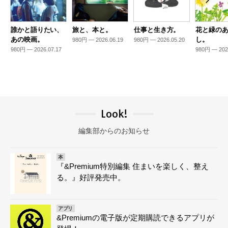
誰かと語りたい、
旅と、本と。
仕事と生き方。
花と緑の
あの映画。
し。
980円 — 2026.06.19
980円 — 2026.05.20
980円 — 2026.07.17
980円 — 202
Look!
編集部からのお知らせ
本
『&Premium特別編集 住まいを楽しく、整え
る。』好評発売中。
アプリ
&Premiumの電子版が定期購読できるアプリが