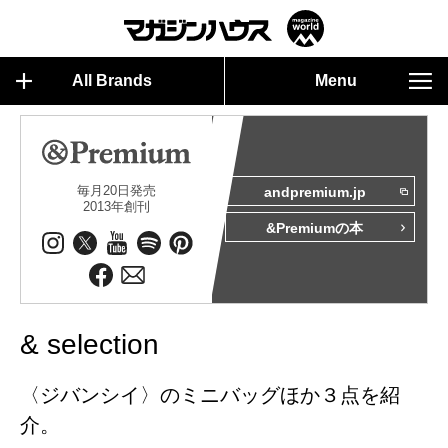
All Brands
Menu
毎月20日発売
andpremium.jp
2013年創刊
&Premiumの本
& selection
〈ジバンシイ〉のミニバッグほか３点を紹
介。