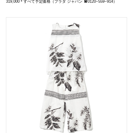
319,000＊すべて予定価格（プラダ ジャパン ☎︎0120−559−914）