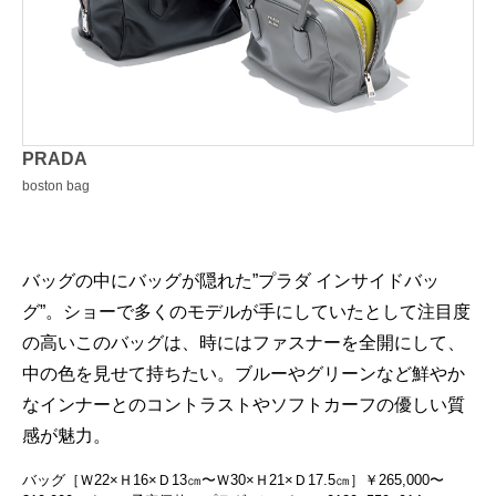
PRADA
boston bag
バッグの中にバッグが隠れた”プラダ インサイドバッ
グ”。ショーで多くのモデルが手にしていたとして注目度
の高いこのバッグは、時にはファスナーを全開にして、
中の色を見せて持ちたい。ブルーやグリーンなど鮮やか
なインナーとのコントラストやソフトカーフの優しい質
感が魅力。
バッグ［Ｗ22×Ｈ16×Ｄ13㎝〜Ｗ30×Ｈ21×Ｄ17.5㎝］￥265,000〜