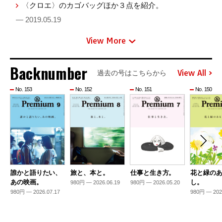
〈クロエ〉のカゴバッグほか３点を紹介。
— 2019.05.19
View More
Backnumber
View All
過去の号はこちらから
No. 153
No. 152
No. 151
No. 150
誰かと語りたい、
旅と、本と。
仕事と生き方。
花と緑の
あの映画。
し。
980円 — 2026.06.19
980円 — 2026.05.20
980円 — 2026.07.17
980円 — 202