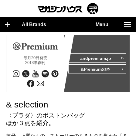
All Brands
Menu
毎月20日発売
andpremium.jp
2013年創刊
&Premiumの本
& selection
〈プラダ〉のボストンバッグ
ほか３点を紹介。
毎号、上質なもの、ストーリーのあるものを集めた「＆