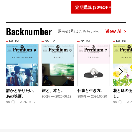
定期購読 (30%OFF)
Backnumber
View All
過去の号はこちらから
No. 153
No. 152
No. 151
No. 150
誰かと語りたい、
旅と、本と。
仕事と生き方。
花と緑の
あの映画。
し。
980円 — 2026.06.19
980円 — 2026.05.20
980円 — 2026.07.17
980円 — 202