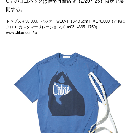
C」のロゴバッグは伊勢丹新宿店（2/20〜26）限定で展
開する。
トップス￥56,000、バッグ［Ｗ16×Ｈ13×Ｄ5cm］￥170,000（ともに
クロエ カスタマーリレーションズ ☎03−4335−1750）
www.chloe.com/jp