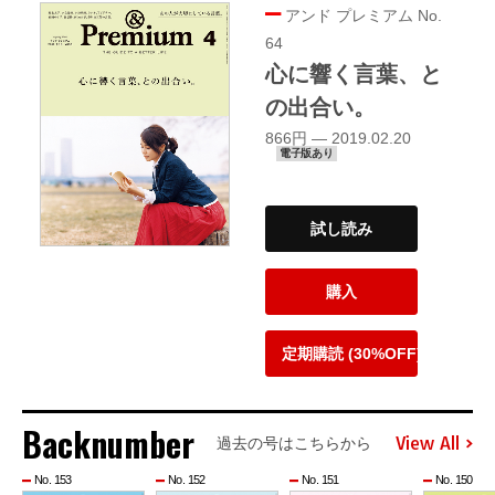
アンド プレミアム No.
64
心に響く言葉、と
の出合い。
866円 — 2019.02.20
電子版あり
試し読み
購入
定期購読 (30%OFF)
Backnumber
View All
過去の号はこちらから
No. 153
No. 152
No. 151
No. 150