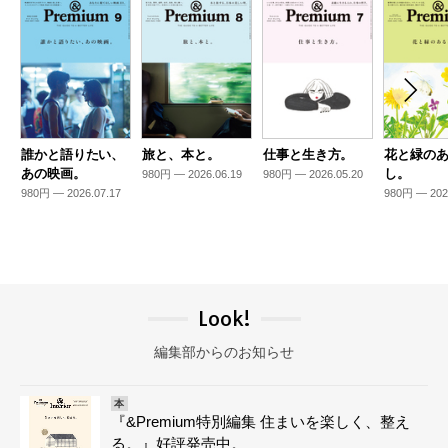
誰かと語りたい、
旅と、本と。
仕事と生き方。
花と緑の
あの映画。
し。
980円 — 2026.06.19
980円 — 2026.05.20
980円 — 2026.07.17
980円 — 202
Look!
編集部からのお知らせ
本
『&Premium特別編集 住まいを楽しく、整え
る。』好評発売中。