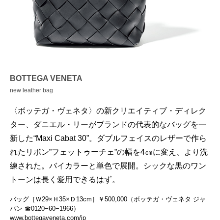
BOTTEGA VENETA
new leather bag
〈ボッテガ・ヴェネタ〉の新クリエイティブ・ディレク
ター、ダニエル・リーがブランドの代表的なバッグを一
新した“Maxi Cabat 30”。ダブルフェイスのレザーで作ら
れたリボン”フェットゥーチェ”の幅を4㎝に変え、より洗
練された。バイカラーと単色で展開。シックな黒のワン
トーンは長く愛用できるはず。
バッグ［Ｗ29×Ｈ35×Ｄ13cm］￥500,000（ボッテガ・ヴェネタ ジャ
パン ☎0120−60−1966）
www.bottegaveneta.com/jp