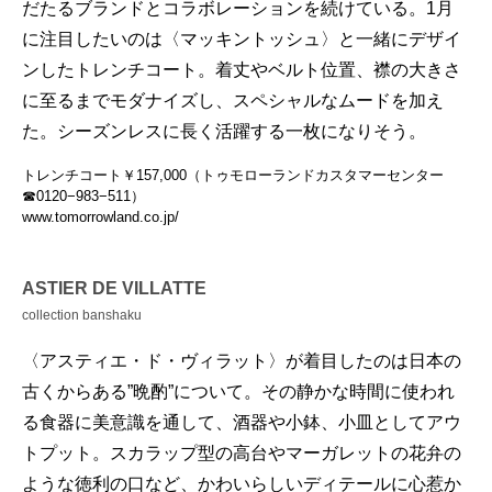
だたるブランドとコラボレーションを続けている。1月
に注目したいのは〈マッキントッシュ〉と一緒にデザイ
ンしたトレンチコート。着丈やベルト位置、襟の大きさ
に至るまでモダナイズし、スペシャルなムードを加え
た。シーズンレスに長く活躍する一枚になりそう。
トレンチコート￥157,000（トゥモローランドカスタマーセンター
☎︎0120−983−511）
www.tomorrowland.co.jp/
ASTIER DE VILLATTE
collection banshaku
〈アスティエ・ド・ヴィラット〉が着目したのは日本の
古くからある”晩酌”について。その静かな時間に使われ
る食器に美意識を通して、酒器や小鉢、小皿としてアウ
トプット。スカラップ型の高台やマーガレットの花弁の
ような徳利の口など、かわいらしいディテールに心惹か