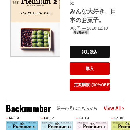
62
みんな大好き、日
本のお菓子。
866円 — 2018.12.19
電子版あり
試し読み
購入
定期購読 (30%OFF)
Backnumber
View All
過去の号はこちらから
No. 153
No. 152
No. 151
No. 150