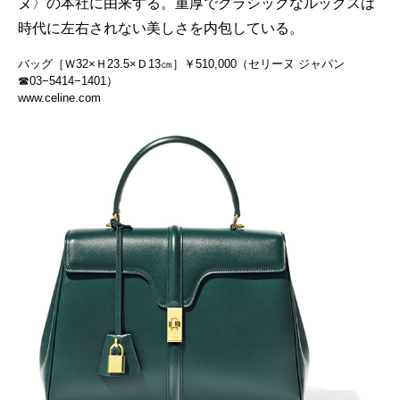
ヌ〉の本社に由来する。重厚でクラシックなルックスは
時代に左右されない美しさを内包している。
バッグ［Ｗ32×Ｈ23.5×Ｄ13㎝］￥510,000（セリーヌ ジャパン
☎03−5414−1401）
www.celine.com