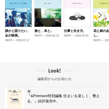
誰かと語りたい、
旅と、本と。
仕事と生き方。
花と緑の
あの映画。
し。
980円 — 2026.06.19
980円 — 2026.05.20
980円 — 2026.07.17
980円 — 202
Look!
編集部からのお知らせ
本
『&Premium特別編集 住まいを楽しく、整え
る。』好評発売中。