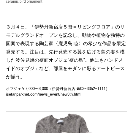
ceramic bird ornament
３月４日、「伊勢丹新宿店５階＝リビングフロア」のリ
モデルグランドオープンを記念し、動物や植物を独特の
図案で表現する陶芸家〈鹿児島 睦〉の希少な作品を限定
発売する。注目は、先行発売する翼を広げる鳥の姿を模
した波佐見焼の壁面オブジェ”壁の鳥”。他にもハンドメ
イドのオブジェなど、部屋をモダンに彩るアートピース
が揃う。
オブジェ￥7,000〜8,000（伊勢丹新宿店 ☎03−3352−1111）
isetanparknet.com/news_event/new5th.html