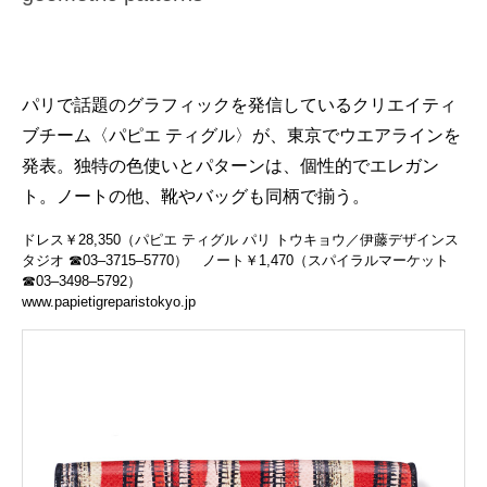
パリで話題のグラフィックを発信しているクリエイティ
ブチーム〈パピエ ティグル〉が、東京でウエアラインを
発表。独特の色使いとパターンは、個性的でエレガン
ト。ノートの他、靴やバッグも同柄で揃う。
ドレス￥28,350（パピエ ティグル パリ トウキョウ／伊藤デザインス
タジオ ☎03‒3715‒5770） ノート￥1,470（スパイラルマーケット
☎03‒3498‒5792）
www.papietigreparistokyo.jp