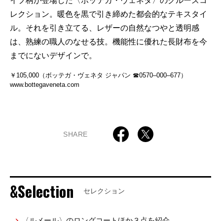
イプ柄が登場した〈ボッテガ・ヴェネタ〉のクルーズコ
レクション。暖色を黒で引き締めた都会的なテキスタイ
ル。それを引き立てる、レザーの自然なつやと透明感
は、熟練の職人のなせる技。機能性に優れた長財布を今
までにないデザインで。
￥105,000（ボッテガ・ヴェネタ ジャパン ☎0570‒000‒677）
www.bottegaveneta.com
SHARE
&Selection
セレクション
〈ルメール〉のロングコートほか３点を紹介。