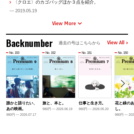
〈クロエ〉のカゴバッグほか３点を紹介。
— 2019.05.19
View More
Backnumber
View All
過去の号はこちらから
No. 153
No. 152
No. 151
No. 150
誰かと語りたい、
旅と、本と。
仕事と生き方。
花と緑の
あの映画。
し。
980円 — 2026.06.19
980円 — 2026.05.20
980円 — 2026.07.17
980円 — 202