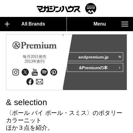
All Brands
Menu
毎月20日発売
andpremium.jp
2013年創刊
&Premiumの本
& selection
〈ポール バイ ポール・スミス〉のポタリー
カラーニット
ほか３点を紹介。