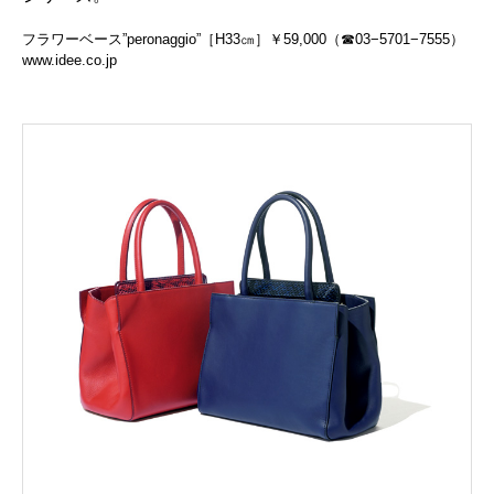
フラワーベース”peronaggio”［H33㎝］￥59,000（☎03−5701−7555）
www.idee.co.jp