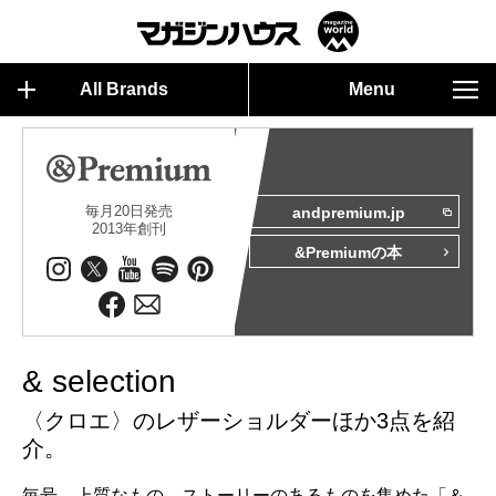
All Brands
Menu
毎月20日発売
andpremium.jp
2013年創刊
&Premiumの本
& selection
〈クロエ〉のレザーショルダーほか3点を紹
介。
毎号、上質なもの、ストーリーのあるものを集めた「＆