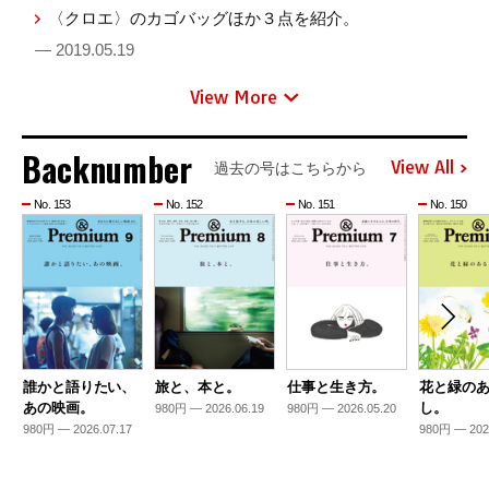
〈クロエ〉のカゴバッグほか３点を紹介。
— 2019.05.19
View More
Backnumber
View All
過去の号はこちらから
No. 153
No. 152
No. 151
No. 150
誰かと語りたい、
旅と、本と。
仕事と生き方。
花と緑の
あの映画。
し。
980円 — 2026.06.19
980円 — 2026.05.20
980円 — 2026.07.17
980円 — 202