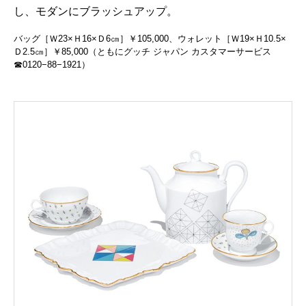
し、モダンにブラッシュアップ。
バッグ［Ｗ23×Ｈ16×Ｄ6㎝］￥105,000、ウォレット［Ｗ19×Ｈ10.5×
Ｄ2.5㎝］￥85,000（ともにグッチ ジャパン カスタマーサービス
☎︎0120−88−1921）