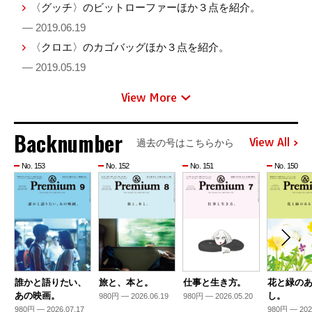
〈グッチ〉のビットローファーほか３点を紹介。
— 2019.06.19
〈クロエ〉のカゴバッグほか３点を紹介。
— 2019.05.19
View More
Backnumber
View All
過去の号はこちらから
No. 153
No. 152
No. 151
No. 150
誰かと語りたい、
旅と、本と。
仕事と生き方。
花と緑の
あの映画。
し。
980円 — 2026.06.19
980円 — 2026.05.20
980円 — 2026.07.17
980円 — 202