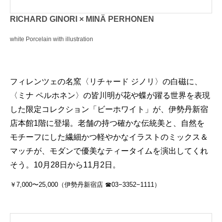
RICHARD GINORI × MINÄ PERHONEN
white Porcelain with illustration
フィレンツェの名窯〈リチャード ジノリ〉の白磁に、
〈ミナ ペルホネン〉の皆川明が花や蝶が躍る世界を表現
した限定コレクション「ビーホワイト」が、伊勢丹新宿
店本館1階に登場。老舗の持つ確かな伝統美と、自然を
モチーフにした繊細かつ軽やかなイラストのミックス＆
マッチが、モダンで優美なティータイムを演出してくれ
そう。10月28日から11月2日。
￥7,000〜25,000（伊勢丹新宿店 ☎03−3352−1111）