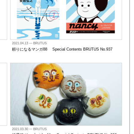
2021.04.13
— BRUTUS
頼りになるマンガ88 Special Contents BRUTUS No.937
2021.03.30
— BRUTUS