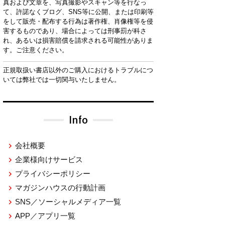
真および文章を、写真撮影やスキャン等を行なっ
て、許諾なくブログ、SNS等に公開、または印刷等
をして販売・配布する行為は著作権、肖像権等を侵
害するものであり、場合によっては刑事罰が科さ
れ、あるいは損害賠償を請求される可能性がありま
す。ご注意ください。
正規取扱い書店以外のご購入におけるトラブルにつ
いては弊社では一切関与いたしません。
Info
会社概要
企業様向けサービス
プライバシーポリシー
マガジンハウスの行動計画
SNS／ソーシャルメディア一覧
APP／アプリ一覧