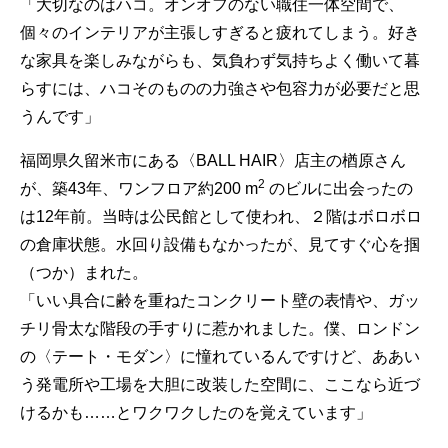
「大切なのはハコ。オンオフのない職住一体空間で、
個々のインテリアが主張しすぎると疲れてしまう。好き
な家具を楽しみながらも、気負わず気持ちよく働いて暮
らすには、ハコそのものの力強さや包容力が必要だと思
うんです」
福岡県久留米市にある〈BALL HAIR〉店主の楢原さん
2
が、築43年、ワンフロア約200 m
のビルに出会ったの
は12年前。当時は公民館として使われ、２階はボロボロ
の倉庫状態。水回り設備もなかったが、見てすぐ心を掴
（つか）まれた。
「いい具合に齢を重ねたコンクリート壁の表情や、ガッ
チリ骨太な階段の手すりに惹かれました。僕、ロンドン
の〈テート・モダン〉に憧れているんですけど、ああい
う発電所や工場を大胆に改装した空間に、ここなら近づ
けるかも……とワクワクしたのを覚えています」