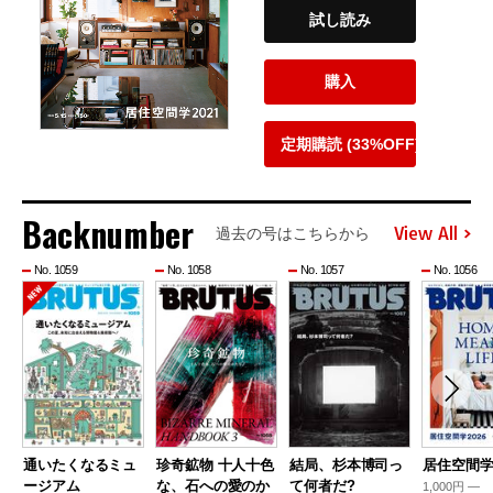
試し読み
購入
定期購読 (33%OFF)
Backnumber
View All
過去の号はこちらから
No. 1059
No. 1058
No. 1057
No. 1056
通いたくなるミュ
珍奇鉱物 十人十色
結局、杉本博司っ
居住空間学2
ージアム
な、石への愛のか
て何者だ?
1,000円 —