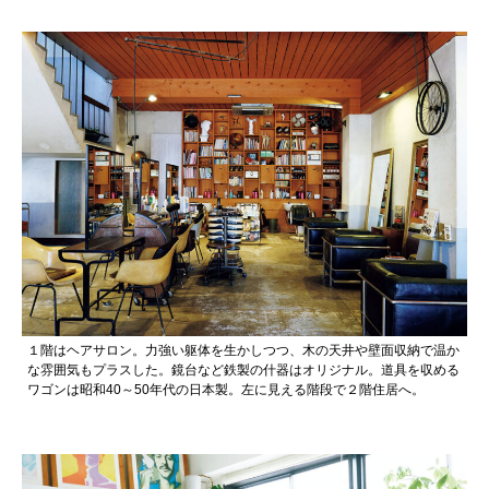
１階はヘアサロン。力強い躯体を生かしつつ、木の天井や壁面収納で温か
な雰囲気もプラスした。鏡台など鉄製の什器はオリジナル。道具を収める
ワゴンは昭和40～50年代の日本製。左に見える階段で２階住居へ。