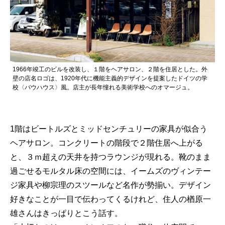
1966年竣工のビルを改装し、１階をヘアサロン、２階を住居とした。外
壁の店名ロゴは、1920年代に機能主義的デザインを提案したドイツの学
校〈バウハウス〉風。店主が長年憧れる美術学校へのオマージュ。
1階はビートルズとミッドセンチュリーの家具が似合う
ヘアサロン。コンクリートの階段で２階住居へ上がる
と、３ｍ超えの天井を持つラウンジが現れる。靴のまま
過ごせるモルタル床の空間には、イームズのヴィンテー
ジ家具や柳宗理のスツールなど名作が勢揃い。デザイン
好きなことが一目で伝わってくるけれど、住人の楢原一
雄さんはきっぱりとこう話す。