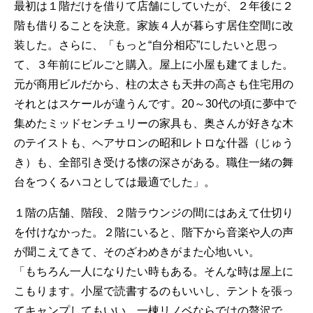
最初は１階だけを借りて店舗にしていたが、２年後に２
階も借りることを決意。家族４人が暮らす居住空間に改
装した。さらに、「もっと“自分相応”にしたいと思っ
て、３年前にビルごと購入。屋上に小屋も建てました。
元が商用ビルだから、柱の太さも天井の高さも住宅用の
それとはスケールが違うんです。20～30代の頃に夢中で
集めたミッドセンチュリーの家具も、奥さんが好きな木
のテイストも、ヘアサロンの昭和レトロな什器（じゅう
き）も、全部引き受ける懐の深さがある。職住一緒の舞
台をつくるハコとしては最適でした」。
１階の店舗、階段、２階ラウンジの間にはあえて仕切り
を付けなかった。２階にいると、階下から音楽や人の声
が聞こえてきて、そのざわめきがまた心地いい。
「もちろん一人になりたい時もある。そんな時は屋上に
こもります。小屋で読書するのもいいし、テントを張っ
てキャンプしてもいい。一棟リノベならではの贅沢で