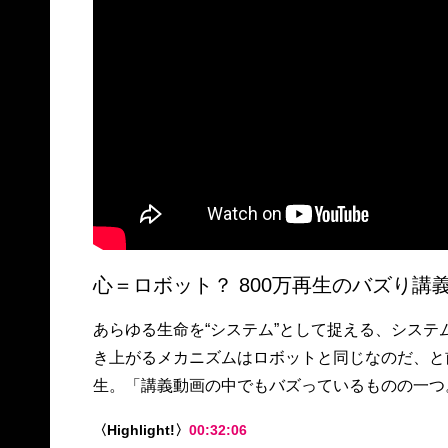
心＝ロボット？ 800万再生のバズり講
あらゆる生命を“システム”として捉える、シス
き上がるメカニズムはロボットと同じなのだ、と前
生。「講義動画の中でもバズっているものの一つ
〈Highlight!〉
00:32:06