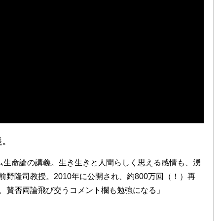
義。
テム生命論の講義。生き生きと人間らしく思える感情も、湧
野隆司教授。2010年に公開され、約800万回（！）再
。賛否両論飛び交うコメント欄も勉強になる」