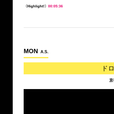
〈Highlight!〉
00:05:36
MON
A.S.
ド
京