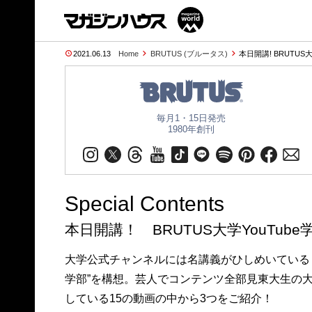
2021.06.13
Home
BRUTUS (ブルータス)
本日開講! BRUTUS大
毎月1・15日発売
1980年創刊
Special Contents
本日開講！ BRUTUS大学YouTu
大学公式チャンネルには名講義がひしめいている！
学部”を構想。芸人でコンテンツ全部見東大生の
している15の動画の中から3つをご紹介！