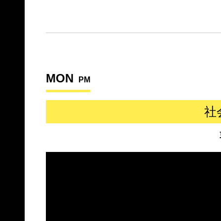
MON
PM
社