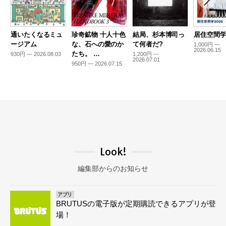
通いたくなるミュ
珍奇鉱物 十人十色
結局、杉本博司っ
居住空間学2
ージアム
な、石への愛のか
て何者だ?
1,000円 —
2026.06.15
たち。 …
930円 — 2026.08.03
1,200円 —
2026.07.01
950円 — 2026.07.15
Look!
編集部からのお知らせ
アプリ
BRUTUSの電子版が定期購読できるアプリが登
場！