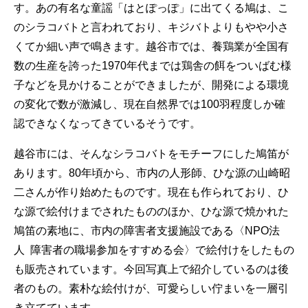
す。あの有名な童謡「はとぽっぽ」に出てくる鳩は、こ
のシラコバトと言われており、キジバトよりもやや小さ
くてか細い声で鳴きます。越谷市では、養鶏業が全国有
数の生産を誇った1970年代までは鶏舎の餌をついばむ様
子などを見かけることができましたが、開発による環境
の変化で数が激減し、現在自然界では100羽程度しか確
認できなくなってきているそうです。
越谷市には、そんなシラコバトをモチーフにした鳩笛が
あります。80年頃から、市内の人形師、ひな源の山崎昭
二さんが作り始めたものです。現在も作られており、ひ
な源で絵付けまでされたもののほか、ひな源で焼かれた
鳩笛の素地に、市内の障害者支援施設である〈NPO法
人 障害者の職場参加をすすめる会〉で絵付けをしたもの
も販売されています。今回写真上で紹介しているのは後
者のもの。素朴な絵付けが、可愛らしい佇まいを一層引
き立てています。