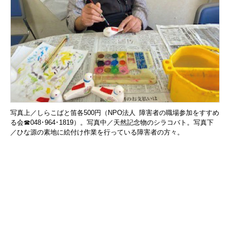
写真上／しらこばと笛各500円（NPO法人 障害者の職場参加をすすめ
る会☎048･964･1819）。写真中／天然記念物のシラコバト。写真下
／ひな源の素地に絵付け作業を行っている障害者の方々。