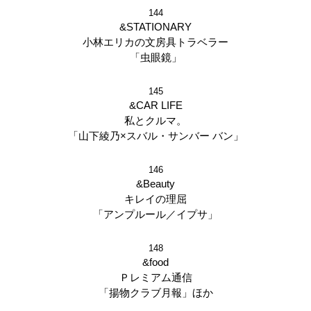
144
&STATIONARY
小林エリカの文房具トラベラー
「虫眼鏡」
145
&CAR LIFE
私とクルマ。
「山下綾乃×スバル・サンバー バン」
146
&Beauty
キレイの理屈
「アンプルール／イプサ」
148
&food
Ｐレミアム通信
「揚物クラブ月報」ほか