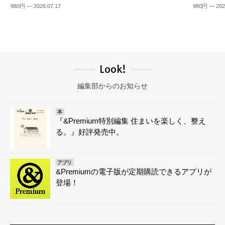
980円 — 2026.07.17
980円 — 202
Look!
編集部からのお知らせ
本
『&Premium特別編集 住まいを楽しく、整え
る。』好評発売中。
アプリ
&Premiumの電子版が定期購読できるアプリが
登場！