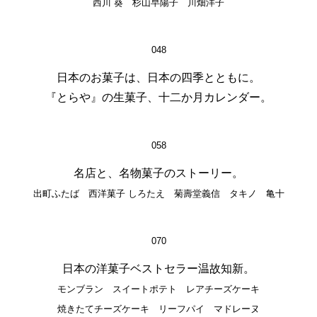
西川 葵 杉山早陽子 川畑洋子
048
日本のお菓子は、日本の四季とともに。
『とらや』の生菓子、十二か月カレンダー。
058
名店と、名物菓子のストーリー。
出町ふたば 西洋菓子 しろたえ 菊壽堂義信 タキノ 亀十
070
日本の洋菓子ベストセラー温故知新。
モンブラン スイートポテト レアチーズケーキ
焼きたてチーズケーキ リーフパイ マドレーヌ