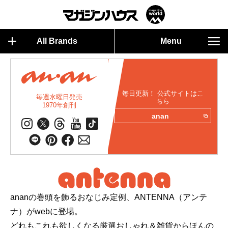
All Brands
Menu
毎日更新！ 公式サイトはこ
毎週水曜日発売
ちら
1970年創刊
anan
ananの巻頭を飾るおなじみ定例、ANTENNA（アンテ
ナ）がwebに登場。
どれもこれも欲しくなる厳選おしゃれ＆雑貨からほんの