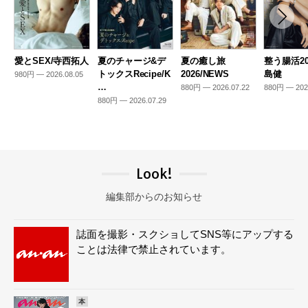
愛とSEX/寺西拓人
夏のチャージ&デ
夏の癒し旅
整う腸活20
トックスRecipe/K
2026/NEWS
島健
980円 — 2026.08.05
…
880円 — 2026.07.22
880円 — 202
880円 — 2026.07.29
Look!
編集部からのお知らせ
誌面を撮影・スクショしてSNS等にアップする
ことは法律で禁止されています。
本