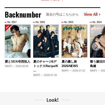
Backnumber
View All
過去の号はこちらから
No. 2507
No. 2506
No. 2505
No. 2504
愛とSEX/寺西拓人
夏のチャージ&デ
夏の癒し旅
整う腸活20
トックスRecipe/K
2026/NEWS
島健
980円 — 2026.08.05
…
880円 — 2026.07.22
880円 — 202
880円 — 2026.07.29
Look!