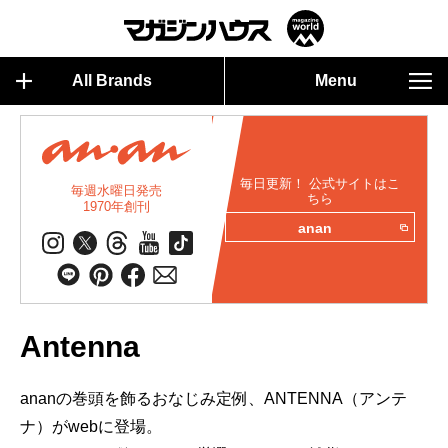
All Brands
Menu
毎日更新！ 公式サイトはこ
毎週水曜日発売
ちら
1970年創刊
anan
Antenna
ananの巻頭を飾るおなじみ定例、ANTENNA（アンテ
ナ）がwebに登場。