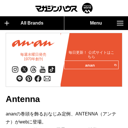
All Brands
Menu
毎日更新！ 公式サイトはこ
毎週水曜日発売
ちら
1970年創刊
anan
Antenna
ananの巻頭を飾るおなじみ定例、ANTENNA（アンテ
ナ）がwebに登場。