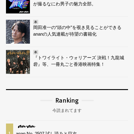
が撮るなにわ男子の魅力全部。
本
岡田准一の“頭の中”を覗き見ることができる
ananの人気連載が待望の書籍化
本
『トワイライト・ウォリアーズ 決戦！九龍城
砦』等、一冊丸ごと香港映画特集！
Ranking
今読まれてます
anan No. 2507 試し読みと目次
1