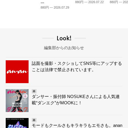
…
880円 — 2026.07.22
880円 — 202
880円 — 2026.07.29
Look!
編集部からのお知らせ
誌面を撮影・スクショしてSNS等にアップする
ことは法律で禁止されています。
本
ダンサー・振付師 NOSUKEさんによる人気連
載“ダンエク”がMOOKに！
本
モードもクールさもキラキラもエモさも。anan