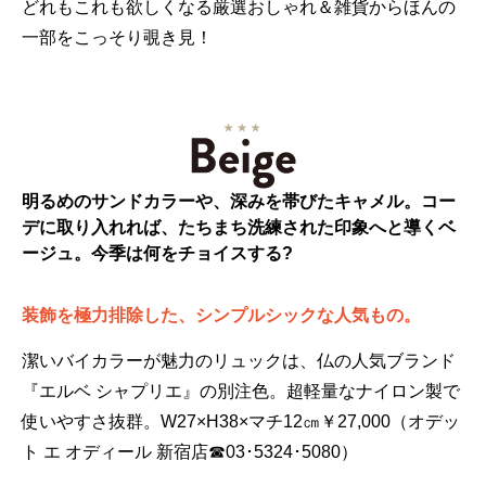
どれもこれも欲しくなる厳選おしゃれ＆雑貨からほんの
一部をこっそり覗き見！
明るめのサンドカラーや、深みを帯びたキャメル。コー
デに取り入れれば、たちまち洗練された印象へと導くベ
ージュ。今季は何をチョイスする?
装飾を極力排除した、シンプルシックな人気もの。
潔いバイカラーが魅力のリュックは、仏の人気ブランド
『エルベ シャプリエ』の別注色。超軽量なナイロン製で
使いやすさ抜群。W27×H38×マチ12㎝￥27,000（オデッ
ト エ オディール 新宿店☎03･5324･5080）