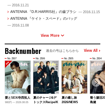
— 2016.11.21
ANTENNA 『D.R.HARRIS社』の歯ブラシ
— 2016.11.15
ANTENNA 『ケイト・スペード』のバッグ
— 2016.11.08
View More
Backnumber
View All
過去の号はこちらから
No. 2507
No. 2506
No. 2505
No. 2504
愛とSEX/寺西拓人
夏のチャージ&デ
夏の癒し旅
整う腸活20
トックスRecipe/K
2026/NEWS
島健
980円 — 2026.08.05