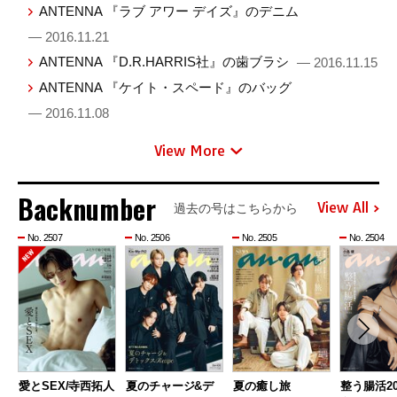
ANTENNA 『ラブ アワー デイズ』のデニム
— 2016.11.21
ANTENNA 『D.R.HARRIS社』の歯ブラシ
— 2016.11.15
ANTENNA 『ケイト・スペード』のバッグ
— 2016.11.08
View More
Backnumber
View All
過去の号はこちらから
No. 2507
No. 2506
No. 2505
No. 2504
愛とSEX/寺西拓人
夏のチャージ&デ
夏の癒し旅
整う腸活20