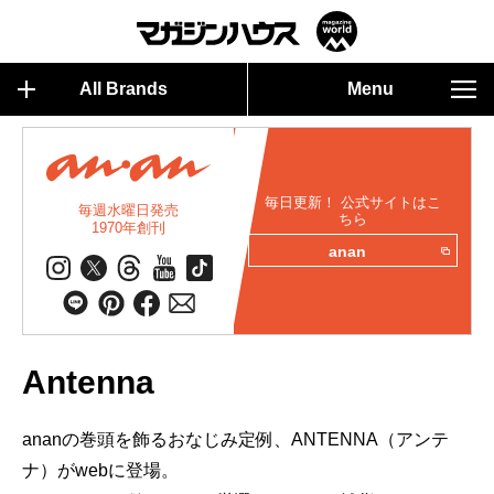
All Brands
Menu
毎日更新！ 公式サイトはこ
毎週水曜日発売
ちら
1970年創刊
anan
Antenna
ananの巻頭を飾るおなじみ定例、ANTENNA（アンテ
ナ）がwebに登場。