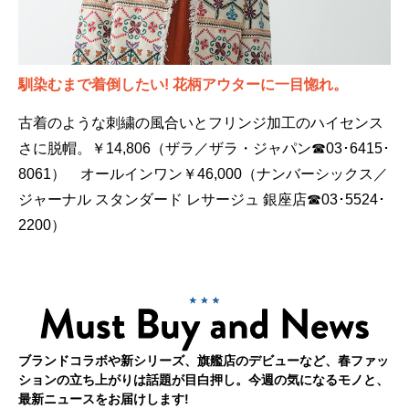
馴染むまで着倒したい! 花柄アウターに一目惚れ。
古着のような刺繍の風合いとフリンジ加工のハイセンス
さに脱帽。￥14,806（ザラ／ザラ・ジャパン☎03･6415･
8061） オールインワン￥46,000（ナンバーシックス／
ジャーナル スタンダード レサージュ 銀座店☎03･5524･
2200）
ブランドコラボや新シリーズ、旗艦店のデビューなど、春ファッ
ションの立ち上がりは話題が目白押し。今週の気になるモノと、
最新ニュースをお届けします!