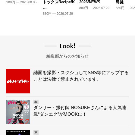
トックスRecipe/K
2026/NEWS
島健
980円 — 2026.08.05
…
880円 — 2026.07.22
880円 — 202
880円 — 2026.07.29
Look!
編集部からのお知らせ
誌面を撮影・スクショしてSNS等にアップする
ことは法律で禁止されています。
本
ダンサー・振付師 NOSUKEさんによる人気連
載“ダンエク”がMOOKに！
本