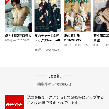
愛とSEX/寺西拓人
夏のチャージ&デ
夏の癒し旅
整う腸活20
トックスRecipe/K
2026/NEWS
島健
980円 — 2026.08.05
…
880円 — 2026.07.22
880円 — 202
880円 — 2026.07.29
Look!
編集部からのお知らせ
誌面を撮影・スクショしてSNS等にアップする
ことは法律で禁止されています。