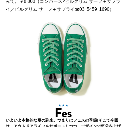
みて。￥8,800（コンバース×ピルグリム サーフ＋サプラ
イ／ピルグリム サーフ＋サプライ☎03･5459･1690）
いよいよ本格的な夏の到来。つまりはフェスの季節!そこで今回
は、アウトドアライフをサポートしつつ、デザインで気分を上げ