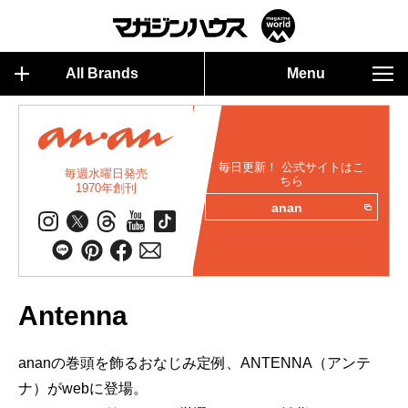
All Brands
Menu
毎日更新！ 公式サイトはこ
毎週水曜日発売
ちら
1970年創刊
anan
Antenna
ananの巻頭を飾るおなじみ定例、ANTENNA（アンテ
ナ）がwebに登場。