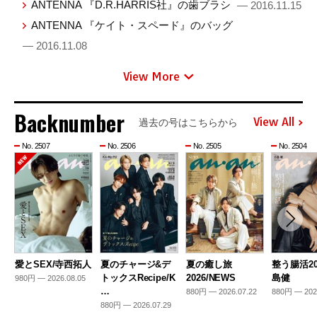
ANTENNA 『D.R.HARRIS社』の歯ブラシ
— 2016.11.15
ANTENNA 『ケイト・スペード』のバッグ
— 2016.11.08
View More
Backnumber
View All
過去の号はこちらから
No. 2507
No. 2506
No. 2505
No. 2504
愛とSEX/寺西拓人
夏のチャージ&デ
夏の癒し旅
整う腸活20
トックスRecipe/K
2026/NEWS
島健
980円 — 2026.08.05
…
880円 — 2026.07.22
880円 — 202
880円 — 2026.07.29