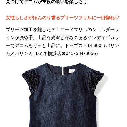
見つけてデニムが主役の装いを楽しもう!
女性らしさがほんのり香るプリーツフリルに一目惚れ♡
プリーツ加工を施したティアードフリルのショルダーラ
インが決め手。上品な光沢と深みのあるインディゴカラ
ーでデニムをぐっと上品に。トップス￥14,800（パリン
カ／パリンカ ルミネ横浜店☎045･534･9056）