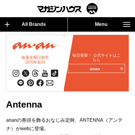
All Brands
Menu
毎日更新！ 公式サイトはこ
毎週水曜日発売
ちら
1970年創刊
anan
Antenna
ananの巻頭を飾るおなじみ定例、ANTENNA（アンテ
ナ）がwebに登場。