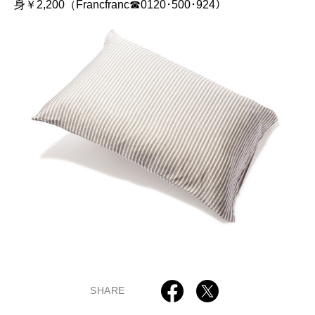
身￥2,200（Francfranc☎0120･500･924）
SHARE