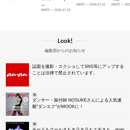
…
880円 — 2026.07.22
880円 — 202
880円 — 2026.07.29
Look!
編集部からのお知らせ
誌面を撮影・スクショしてSNS等にアップする
ことは法律で禁止されています。
本
ダンサー・振付師 NOSUKEさんによる人気連
載“ダンエク”がMOOKに！
本
モードもクールさもキラキラもエモさも。anan