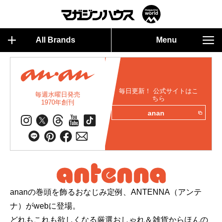
All Brands
Menu
毎日更新！ 公式サイトはこ
毎週水曜日発売
ちら
1970年創刊
anan
ananの巻頭を飾るおなじみ定例、ANTENNA（アンテ
ナ）がwebに登場。
どれもこれも欲しくなる厳選おしゃれ＆雑貨からほんの