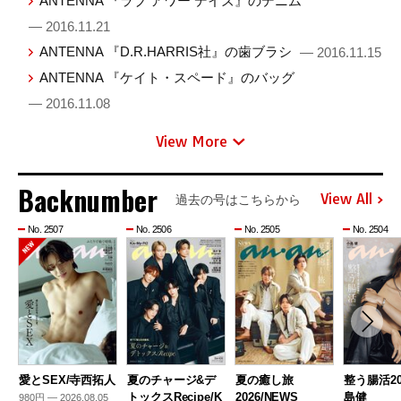
ANTENNA 『ラブ アワー デイズ』のデニム
— 2016.11.21
ANTENNA 『D.R.HARRIS社』の歯ブラシ
— 2016.11.15
ANTENNA 『ケイト・スペード』のバッグ
— 2016.11.08
View More
Backnumber
View All
過去の号はこちらから
No. 2507
No. 2506
No. 2505
No. 2504
愛とSEX/寺西拓人
夏のチャージ&デ
夏の癒し旅
整う腸活20
トックスRecipe/K
2026/NEWS
島健
980円 — 2026.08.05