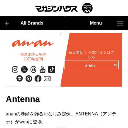
All Brands
Menu
毎日更新！ 公式サイトはこ
毎週水曜日発売
ちら
1970年創刊
anan
Antenna
ananの巻頭を飾るおなじみ定例、ANTENNA（アンテ
ナ）がwebに登場。