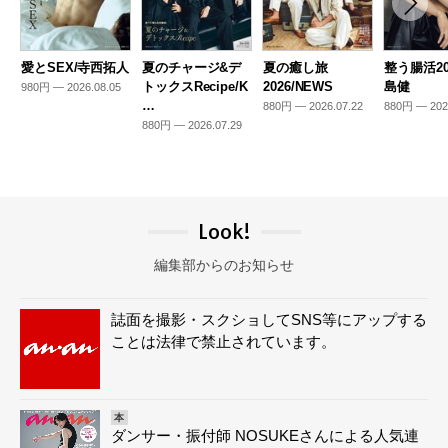
愛とSEX/寺西拓人
夏のチャージ&デ
夏の癒し旅
整う腸活20
トックスRecipe/K
2026/NEWS
島健
980円 — 2026.08.05
…
880円 — 2026.07.22
880円 — 202
880円 — 2026.07.29
Look!
編集部からのお知らせ
誌面を撮影・スクショしてSNS等にアップする
ことは法律で禁止されています。
本
ダンサー・振付師 NOSUKEさんによる人気連