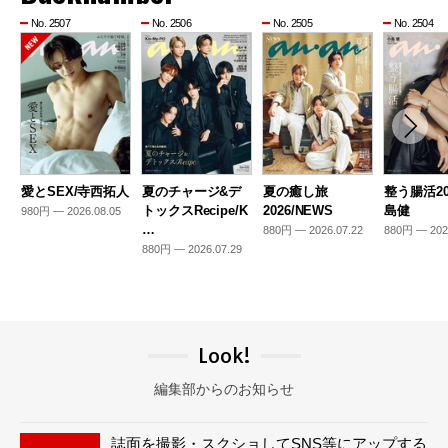
No. 2507
No. 2506
No. 2505
No. 2504
愛とSEX/寺西拓人
夏のチャージ&デ
夏の癒し旅
整う腸活20
トックスRecipe/K
2026/NEWS
島健
980円 — 2026.08.05
…
880円 — 2026.07.22
880円 — 202
880円 — 2026.07.29
Look!
編集部からのお知らせ
誌面を撮影・スクショしてSNS等にアップする