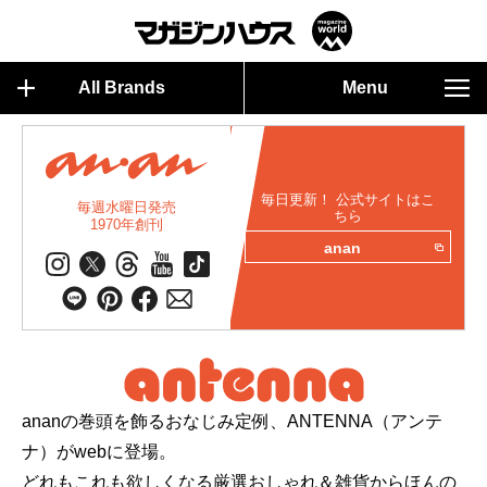
All Brands
Menu
毎日更新！ 公式サイトはこ
毎週水曜日発売
ちら
1970年創刊
anan
ananの巻頭を飾るおなじみ定例、ANTENNA（アンテ
ナ）がwebに登場。
どれもこれも欲しくなる厳選おしゃれ＆雑貨からほんの