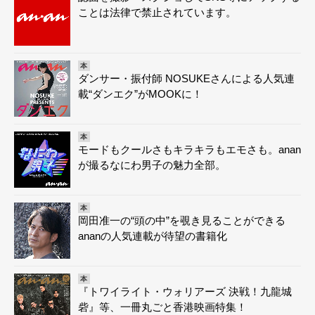
ことは法律で禁止されています。
本
ダンサー・振付師 NOSUKEさんによる人気連
載“ダンエク”がMOOKに！
本
モードもクールさもキラキラもエモさも。anan
が撮るなにわ男子の魅力全部。
本
岡田准一の“頭の中”を覗き見ることができる
ananの人気連載が待望の書籍化
本
『トワイライト・ウォリアーズ 決戦！九龍城
砦』等、一冊丸ごと香港映画特集！