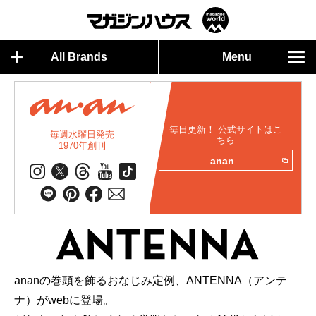
All Brands
Menu
毎日更新！ 公式サイトはこ
毎週水曜日発売
ちら
1970年創刊
anan
ananの巻頭を飾るおなじみ定例、ANTENNA（アンテ
ナ）がwebに登場。