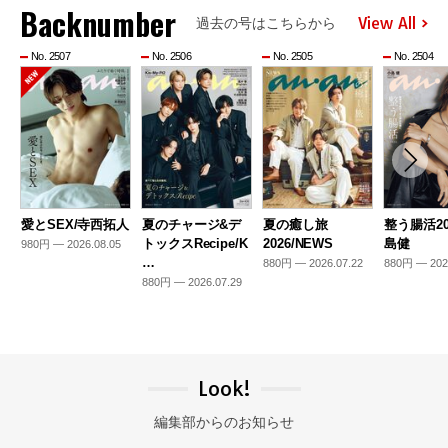
Backnumber
View All
過去の号はこちらから
No. 2507
No. 2506
No. 2505
No. 2504
愛とSEX/寺西拓人
夏のチャージ&デ
夏の癒し旅
整う腸活20
トックスRecipe/K
2026/NEWS
島健
980円 — 2026.08.05
…
880円 — 2026.07.22
880円 — 202
880円 — 2026.07.29
Look!
編集部からのお知らせ