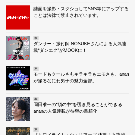
誌面を撮影・スクショしてSNS等にアップする
ことは法律で禁止されています。
本
ダンサー・振付師 NOSUKEさんによる人気連
載“ダンエク”がMOOKに！
本
モードもクールさもキラキラもエモさも。anan
が撮るなにわ男子の魅力全部。
本
岡田准一の“頭の中”を覗き見ることができる
ananの人気連載が待望の書籍化
本
『トワイライト・ウォリアーズ 決戦！九龍城