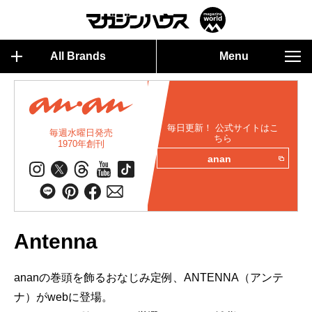
All Brands
Menu
毎日更新！ 公式サイトはこ
毎週水曜日発売
ちら
1970年創刊
anan
Antenna
ananの巻頭を飾るおなじみ定例、ANTENNA（アンテ
ナ）がwebに登場。