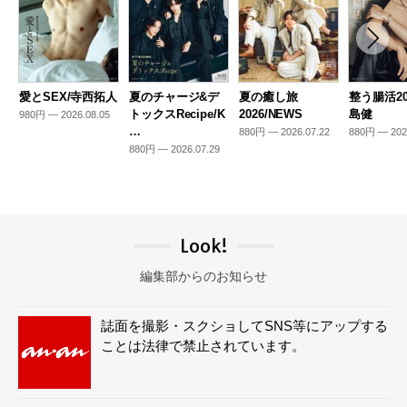
愛とSEX/寺西拓人
夏のチャージ&デ
夏の癒し旅
整う腸活20
トックスRecipe/K
2026/NEWS
島健
980円 — 2026.08.05
…
880円 — 2026.07.22
880円 — 202
880円 — 2026.07.29
Look!
編集部からのお知らせ
誌面を撮影・スクショしてSNS等にアップする
ことは法律で禁止されています。