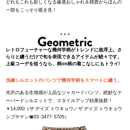
どれもこれも欲しくなる厳選おしゃれ＆雑貨からほんの
一部をこっそり覗き見！
レトロフューチャーな幾何学柄がトレンドに急浮上。さ
らりと纏うだけで旬を表現できるアイテムが続々です。
上級コーデを狙うなら、柄on柄の着こなしにもトライ!
洗練シルエットのパンツで幾何学柄をスマートに纏う。
光沢のある生地感が上品なジャカードパンツ。絶妙なテ
ーパードシルエットで、スタイルアップ効果抜群！
￥14,000（ザ デイズ トウキョウ／ザ デイズ トウキョウ
シブヤテン☎03･3477･5705）