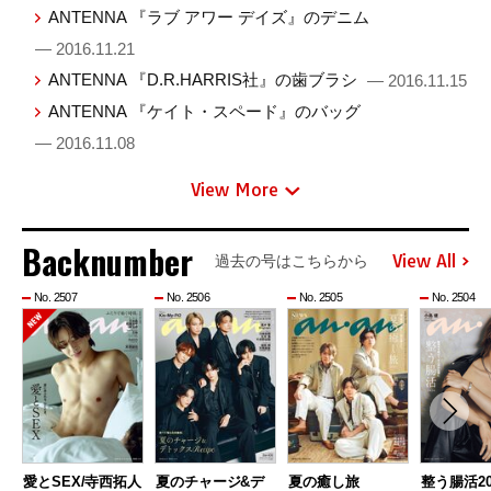
ANTENNA 『ラブ アワー デイズ』のデニム
— 2016.11.21
ANTENNA 『D.R.HARRIS社』の歯ブラシ
— 2016.11.15
ANTENNA 『ケイト・スペード』のバッグ
— 2016.11.08
View More
Backnumber
View All
過去の号はこちらから
No. 2507
No. 2506
No. 2505
No. 2504
愛とSEX/寺西拓人
夏のチャージ&デ
夏の癒し旅
整う腸活20