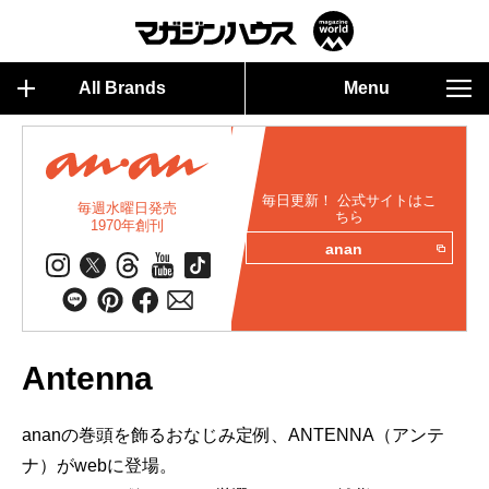
All Brands
Menu
毎日更新！ 公式サイトはこ
毎週水曜日発売
ちら
1970年創刊
anan
Antenna
ananの巻頭を飾るおなじみ定例、ANTENNA（アンテ
ナ）がwebに登場。