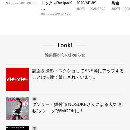
トックスRecipe/K
2026/NEWS
島健
980円 — 2026.08.05
…
880円 — 2026.07.22
880円 — 202
880円 — 2026.07.29
Look!
編集部からのお知らせ
誌面を撮影・スクショしてSNS等にアップする
ことは法律で禁止されています。
本
ダンサー・振付師 NOSUKEさんによる人気連
載“ダンエク”がMOOKに！
本