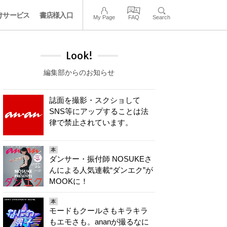
けサービス
書店様入口
My Page
FAQ
Search
Look!
編集部からのお知らせ
誌面を撮影・スクショして
SNS等にアップすることは法
律で禁止されています。
本
ダンサー・振付師 NOSUKEさ
んによる人気連載“ダンエク”が
MOOKに！
本
モードもクールさもキラキラ
もエモさも。ananが撮るなに