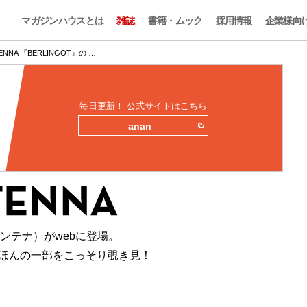
マガジンハウスとは
雑誌
書籍・ムック
採用情報
企業様向
ENNA 『BERLINGOT』の …
毎日更新！ 公式サイトはこちら
anan
アンテナ）がwebに登場。
ほんの一部をこっそり覗き見！