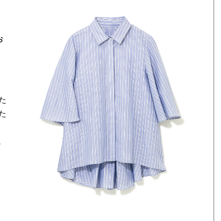
お
た
た
ム