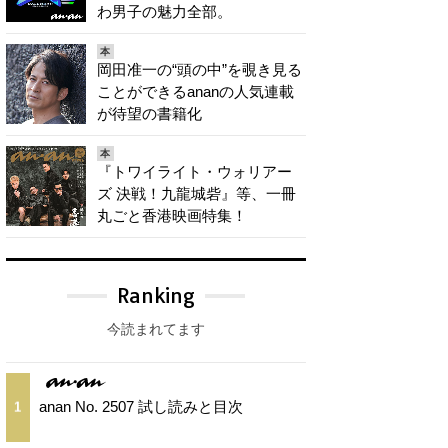
わ男子の魅力全部。
本
岡田准一の“頭の中”を覗き見る
ことができるananの人気連載
が待望の書籍化
本
『トワイライト・ウォリアー
ズ 決戦！九龍城砦』等、一冊
丸ごと香港映画特集！
Ranking
今読まれてます
anan No. 2507 試し読みと目次
1