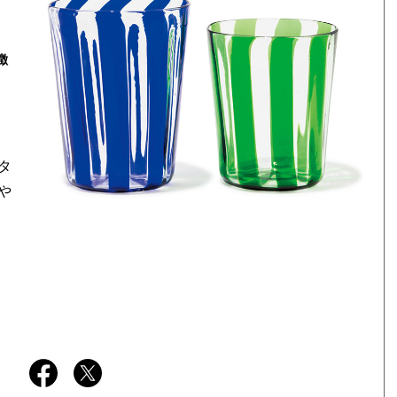
徴
タ
や