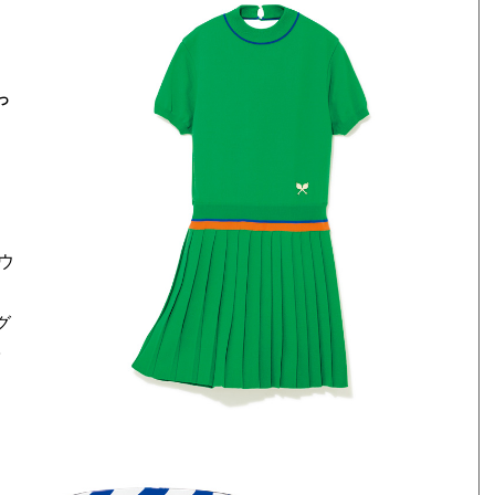
っ
ウ
グ
･