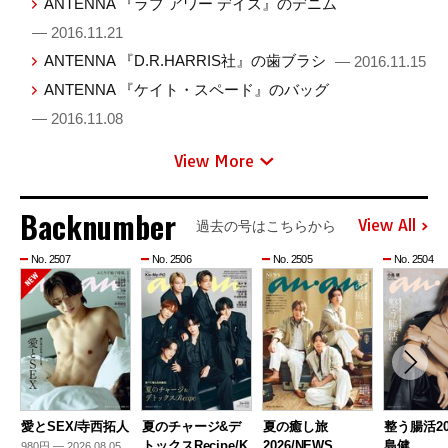
ANTENNA 『ラブ アワー デイズ』のデニム
— 2016.11.21
ANTENNA 『D.R.HARRIS社』の歯ブラシ
— 2016.11.15
ANTENNA 『ケイト・スペード』のバッグ
— 2016.11.08
View More
Backnumber
View All
過去の号はこちらから
No. 2507
No. 2506
No. 2505
No. 2504
愛とSEX/寺西拓人
夏のチャージ&デ
夏の癒し旅
整う腸活20
トックスRecipe/K
2026/NEWS
島健
980円 — 2026.08.05