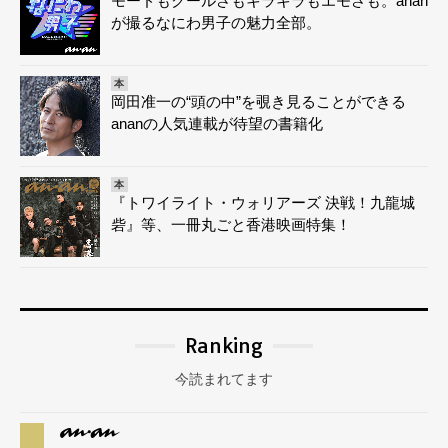
モードもクールさもキラキラもエモさも。anan
が撮るなにわ男子の魅力全部。
本
岡田准一の“頭の中”を覗き見ることができる
ananの人気連載が待望の書籍化
本
『トワイライト・ウォリアーズ 決戦！九龍城
砦』等、一冊丸ごと香港映画特集！
Ranking
今読まれてます