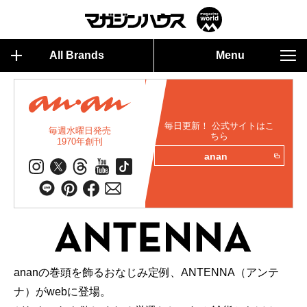
All Brands
Menu
毎日更新！ 公式サイトはこ
毎週水曜日発売
ちら
1970年創刊
anan
ananの巻頭を飾るおなじみ定例、ANTENNA（アンテ
ナ）がwebに登場。