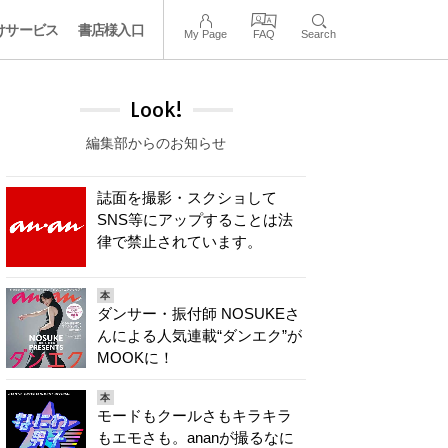
けサービス
書店様入口
My Page
FAQ
Search
Look!
編集部からのお知らせ
誌面を撮影・スクショして
SNS等にアップすることは法
律で禁止されています。
本
ダンサー・振付師 NOSUKEさ
んによる人気連載“ダンエク”が
MOOKに！
本
モードもクールさもキラキラ
もエモさも。ananが撮るなに