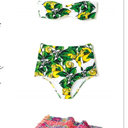
ビ
ン
2
ン