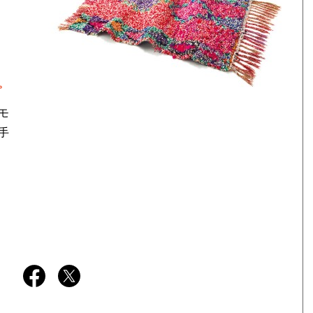
。
モ
手
･