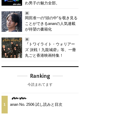
わ男子の魅力全部。
本
岡田准一の“頭の中”を覗き見る
ことができるananの人気連載
が待望の書籍化
本
『トワイライト・ウォリアー
ズ 決戦！九龍城砦』等、一冊
丸ごと香港映画特集！
Ranking
今読まれてます
anan No. 2506 試し読みと目次
1