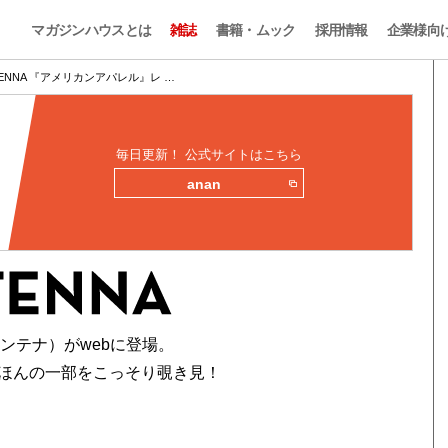
マガジンハウスとは
雑誌
書籍・ムック
採用情報
企業様向
TENNA 『アメリカンアパレル』レ …
毎日更新！ 公式サイトはこちら
anan
アンテナ）がwebに登場。
ほんの一部をこっそり覗き見！