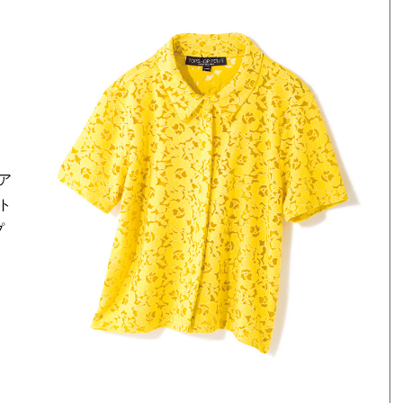
ア
ト
プ