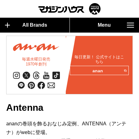
All Brands
Menu
毎日更新！ 公式サイトはこ
毎週水曜日発売
ちら
1970年創刊
anan
Antenna
ananの巻頭を飾るおなじみ定例、ANTENNA（アンテ
ナ）がwebに登場。