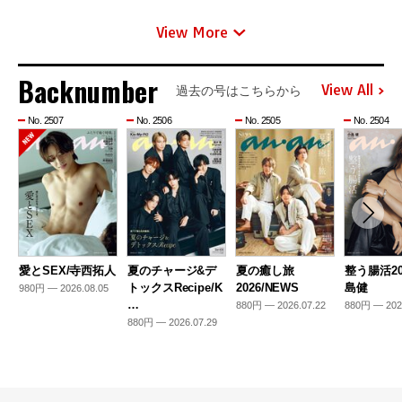
View More
Backnumber
View All
過去の号はこちらから
No. 2507
No. 2506
No. 2505
No. 2504
愛とSEX/寺西拓人
夏のチャージ&デ
夏の癒し旅
整う腸活20
トックスRecipe/K
2026/NEWS
島健
980円 — 2026.08.05
…
880円 — 2026.07.22
880円 — 202
880円 — 2026.07.29