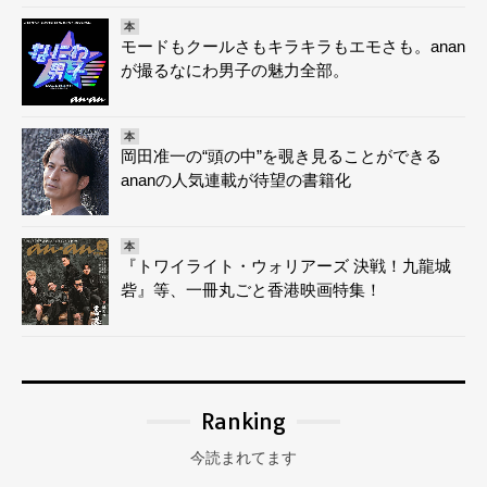
本
モードもクールさもキラキラもエモさも。anan
が撮るなにわ男子の魅力全部。
本
岡田准一の“頭の中”を覗き見ることができる
ananの人気連載が待望の書籍化
本
『トワイライト・ウォリアーズ 決戦！九龍城
砦』等、一冊丸ごと香港映画特集！
Ranking
今読まれてます