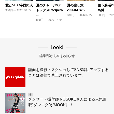
愛とSEX/寺西拓人
夏のチャージ&デ
夏の癒し旅
整う腸活20
トックスRecipe/K
2026/NEWS
島健
980円 — 2026.08.05
…
880円 — 2026.07.22
880円 — 202
880円 — 2026.07.29
Look!
編集部からのお知らせ
誌面を撮影・スクショしてSNS等にアップする
ことは法律で禁止されています。
本
ダンサー・振付師 NOSUKEさんによる人気連
載“ダンエク”がMOOKに！