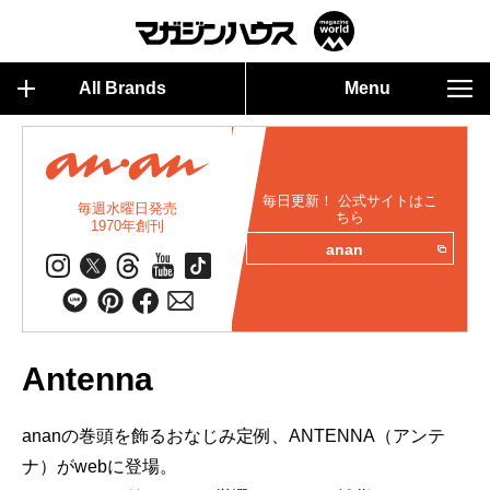
All Brands
Menu
毎日更新！ 公式サイトはこ
毎週水曜日発売
ちら
1970年創刊
anan
Antenna
ananの巻頭を飾るおなじみ定例、ANTENNA（アンテ
ナ）がwebに登場。