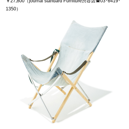
￥27,800（journal standard Furniture渋谷店☎03･6419･
1350）