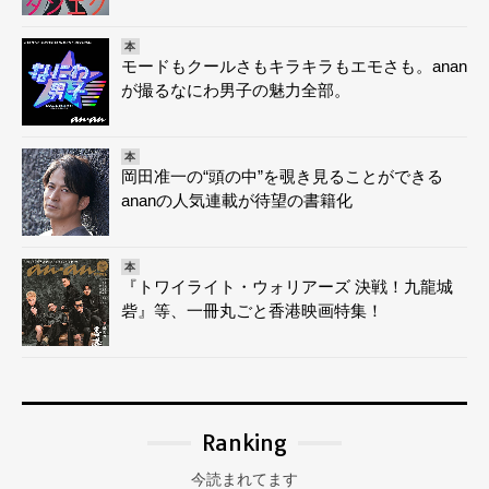
本
モードもクールさもキラキラもエモさも。anan
が撮るなにわ男子の魅力全部。
本
岡田准一の“頭の中”を覗き見ることができる
ananの人気連載が待望の書籍化
本
『トワイライト・ウォリアーズ 決戦！九龍城
砦』等、一冊丸ごと香港映画特集！
Ranking
今読まれてます