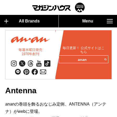
All Brands
Menu
毎日更新！ 公式サイトはこ
毎週水曜日発売
ちら
1970年創刊
anan
Antenna
ananの巻頭を飾るおなじみ定例、ANTENNA（アンテ
ナ）がwebに登場。