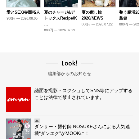
愛とSEX/寺西拓人
夏のチャージ&デ
夏の癒し旅
整う腸活20
トックスRecipe/K
2026/NEWS
島健
980円 — 2026.08.05
…
880円 — 2026.07.22
880円 — 202
880円 — 2026.07.29
Look!
編集部からのお知らせ
誌面を撮影・スクショしてSNS等にアップする
ことは法律で禁止されています。
本
ダンサー・振付師 NOSUKEさんによる人気連
載“ダンエク”がMOOKに！