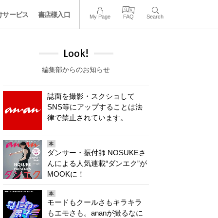
けサービス
書店様入口
My Page
FAQ
Search
Look!
編集部からのお知らせ
誌面を撮影・スクショして
SNS等にアップすることは法
律で禁止されています。
本
ダンサー・振付師 NOSUKEさ
んによる人気連載“ダンエク”が
MOOKに！
本
モードもクールさもキラキラ
もエモさも。ananが撮るなに