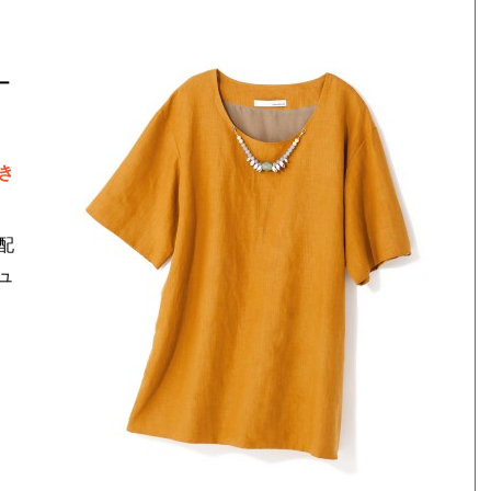
ー
き
配
ュ
）