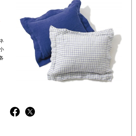
っ
ネ
小
各