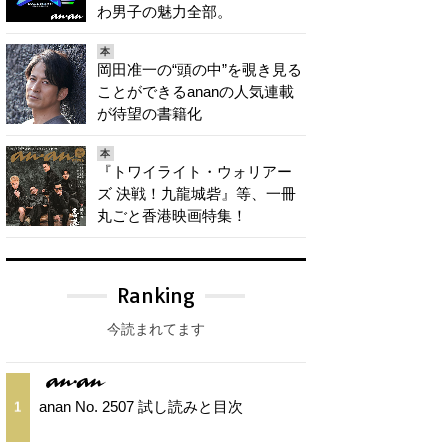
わ男子の魅力全部。
本
岡田准一の“頭の中”を覗き見る
ことができるananの人気連載
が待望の書籍化
本
『トワイライト・ウォリアー
ズ 決戦！九龍城砦』等、一冊
丸ごと香港映画特集！
Ranking
今読まれてます
anan No. 2507 試し読みと目次
1