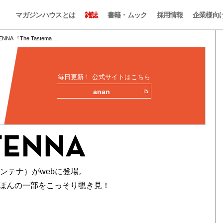
マガジンハウスとは
雑誌
書籍・ムック
採用情報
企業様向
ENNA 『The Tastema …
毎日更新！ 公式サイトはこちら
anan
アンテナ）がwebに登場。
ほんの一部をこっそり覗き見！