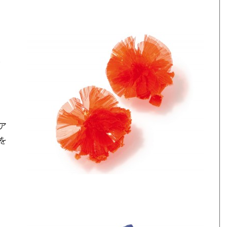
ク
ア
を