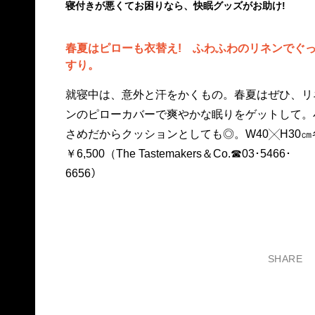
寝付きが悪くてお困りなら、快眠グッズがお助け!
春夏はピローも衣替え! ふわふわのリネンでぐ
すり。
就寝中は、意外と汗をかくもの。春夏はぜひ、リ
ンのピローカバーで爽やかな眠りをゲットして。
さめだからクッションとしても◎。W40╳H30㎝
￥6,500（The Tastemakers＆Co.☎03･5466･
6656）
SHARE