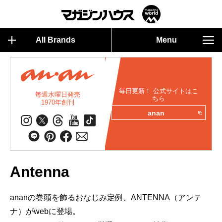
All Brands
Menu
毎日更新！ 公式サイトはこ
毎週水曜日発売
ちら
1970年創刊
anan
Antenna
ananの巻頭を飾るおなじみ定例、ANTENNA（アンテ
ナ）がwebに登場。