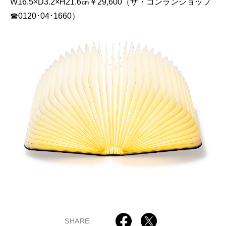
W16.5×D3.2×H21.6㎝￥29,600（ザ・コンランショップ
☎0120･04･1660）
SHARE