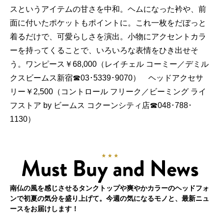
スというアイテムの甘さを中和。ヘムになった衿や、前
面に付いたポケットもポイントに。これ一枚をだぼっと
着るだけで、可愛らしさを演出。小物にアクセントカラ
ーを持ってくることで、いろいろな表情をひき出せそ
う。ワンピース￥68,000（レイチェル コーミー／デミル
クスビームス新宿☎03･5339･9070） ヘッドアクセサ
リー￥2,500（コントロール フリーク／ビーミング ライ
フストア by ビームス コクーンシティ店☎048･788･
1130）
南仏の風を感じさせるタンクトップや爽やかカラーのヘッドフォ
ンで初夏の気分を盛り上げて。今週の気になるモノと、最新ニュ
ースをお届けします！