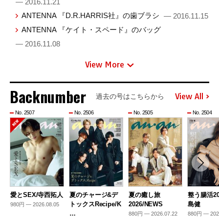
— 2016.11.21
ANTENNA 『D.R.HARRIS社』の歯ブラシ
— 2016.11.15
ANTENNA 『ケイト・スペード』のバッグ
— 2016.11.08
View More
Backnumber
View All
過去の号はこちらから
No. 2507
No. 2506
No. 2505
No. 2504
愛とSEX/寺西拓人
夏のチャージ&デ
夏の癒し旅
整う腸活20
トックスRecipe/K
2026/NEWS
島健
980円 — 2026.08.05
…
880円 — 2026.07.22
880円 — 202