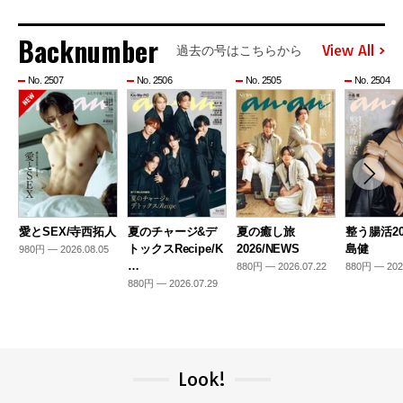
Backnumber
View All
過去の号はこちらから
No. 2507
No. 2506
No. 2505
No. 2504
愛とSEX/寺西拓人
夏のチャージ&デ
夏の癒し旅
整う腸活20
トックスRecipe/K
2026/NEWS
島健
980円 — 2026.08.05
…
880円 — 2026.07.22
880円 — 202
880円 — 2026.07.29
Look!