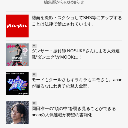
編集部からのお知らせ
誌面を撮影・スクショしてSNS等にアップする
ことは法律で禁止されています。
本
ダンサー・振付師 NOSUKEさんによる人気連
載“ダンエク”がMOOKに！
本
モードもクールさもキラキラもエモさも。anan
が撮るなにわ男子の魅力全部。
本
岡田准一の“頭の中”を覗き見ることができる
ananの人気連載が待望の書籍化