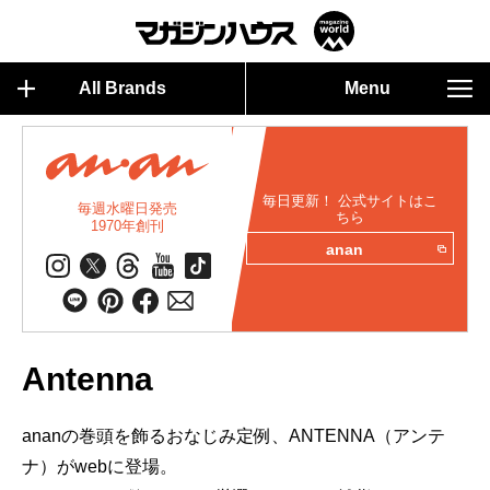
All Brands
Menu
毎日更新！ 公式サイトはこ
毎週水曜日発売
ちら
1970年創刊
anan
Antenna
ananの巻頭を飾るおなじみ定例、ANTENNA（アンテ
ナ）がwebに登場。