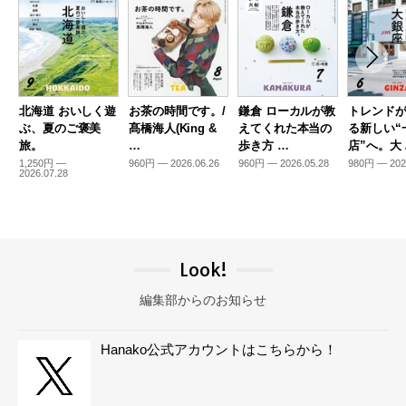
北海道 おいしく遊
お茶の時間です。/
鎌倉 ローカルが教
トレンド
ぶ、夏のご褒美
髙橋海人(King &
えてくれた本当の
る新しい“
旅。
…
歩き方 …
店”へ。大
1,250円 —
960円 — 2026.06.26
960円 — 2026.05.28
980円 — 202
2026.07.28
Look!
編集部からのお知らせ
Hanako公式アカウントはこちらから！