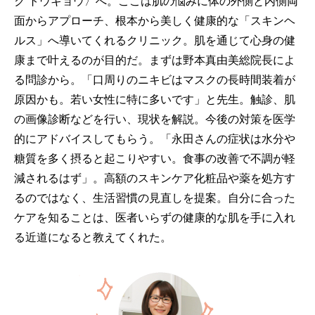
ク トウキョウ〉へ。ここは肌の悩みに体の外側と内側両
面からアプローチ、根本から美しく健康的な「スキンヘ
ルス」へ導いてくれるクリニック。肌を通じて心身の健
康まで叶えるのが目的だ。まずは野本真由美総院長によ
る問診から。「口周りのニキビはマスクの長時間装着が
原因かも。若い女性に特に多いです」と先生。触診、肌
の画像診断などを行い、現状を解説。今後の対策を医学
的にアドバイスしてもらう。「永田さんの症状は水分や
糖質を多く摂ると起こりやすい。食事の改善で不調が軽
減されるはず」。高額のスキンケア化粧品や薬を処方す
るのではなく、生活習慣の見直しを提案。自分に合った
ケアを知ることは、医者いらずの健康的な肌を手に入れ
る近道になると教えてくれた。