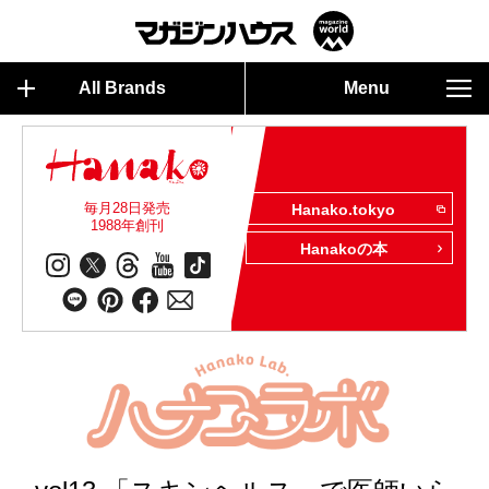
All Brands
Menu
毎月28日発売
Hanako.tokyo
1988年創刊
Hanakoの本