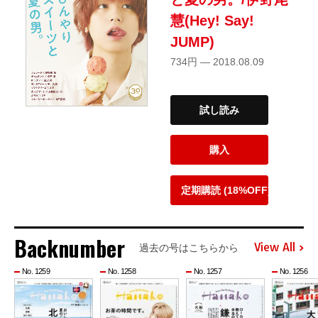
慧(Hey! Say!
JUMP)
734円 — 2018.08.09
試し読み
購入
定期購読 (18%OFF)
Backnumber
View All
過去の号はこちらから
No. 1259
No. 1258
No. 1257
No. 1256