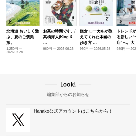
北海道 おいしく遊
お茶の時間です。/
鎌倉 ローカルが教
トレンド
ぶ、夏のご褒美
髙橋海人(King &
えてくれた本当の
る新しい“
旅。
…
歩き方 …
店”へ。大
1,250円 —
960円 — 2026.06.26
960円 — 2026.05.28
980円 — 202
2026.07.28
Look!
編集部からのお知らせ
Hanako公式アカウントはこちらから！