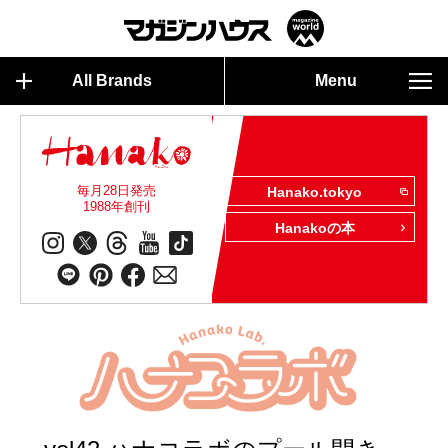
All Brands
Menu
毎月28日発売
Hanako.tokyo
1988年創刊
Hanakoの本