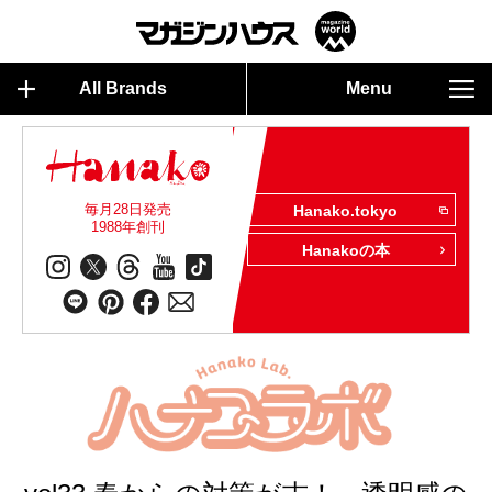
All Brands
Menu
毎月28日発売
Hanako.tokyo
1988年創刊
Hanakoの本