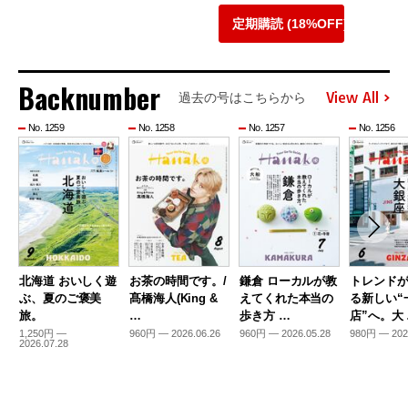
定期購読 (18%OFF)
Backnumber
View All
過去の号はこちらから
No. 1259
No. 1258
No. 1257
No. 1256
北海道 おいしく遊
お茶の時間です。/
鎌倉 ローカルが教
トレンド
ぶ、夏のご褒美
髙橋海人(King &
えてくれた本当の
る新しい“
旅。
…
歩き方 …
店”へ。大
1,250円 —
960円 — 2026.06.26
960円 — 2026.05.28
980円 — 202
2026.07.28