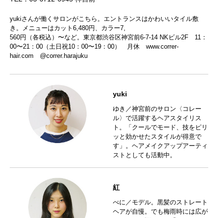
yukiさんが働くサロンがこちら。エントランスはかわいいタイル敷
き。メニューはカット6,480円、カラー7,
560円（各税込）〜など。東京都渋谷区神宮前6-7-14 NKビル2F 11：
00〜21：00（土日祝10：00〜19：00） 月休
www.correr-
hair.com
@correr.harajuku
yuki
ゆき／神宮前のサロン〈コレー
ル〉で活躍するヘアスタイリス
ト。「クールでモード、技をピリ
ッと効かせたスタイルが得意で
す」。ヘアメイクアップアーティ
ストとしても活動中。
紅
べに／モデル。黒髪のストレート
ヘアが自慢。でも梅雨時には広が