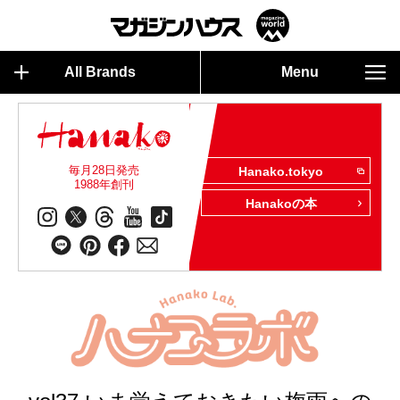
All Brands
Menu
毎月28日発売
Hanako.tokyo
1988年創刊
Hanakoの本