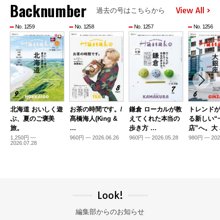
Backnumber
View All
過去の号はこちらから
No. 1259
No. 1258
No. 1257
No. 1256
北海道 おいしく遊
お茶の時間です。/
鎌倉 ローカルが教
トレンド
ぶ、夏のご褒美
髙橋海人(King &
えてくれた本当の
る新しい“
旅。
…
歩き方 …
店”へ。大
1,250円 —
960円 — 2026.06.26
960円 — 2026.05.28
980円 — 202
2026.07.28
Look!
編集部からのお知らせ