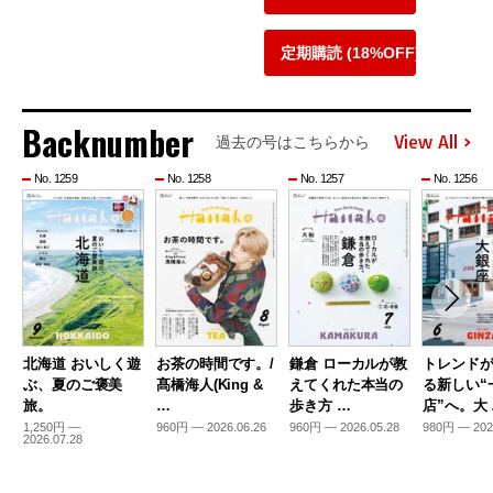
定期購読 (18%OFF)
Backnumber
View All
過去の号はこちらから
No. 1259
No. 1258
No. 1257
No. 1256
北海道 おいしく遊
お茶の時間です。/
鎌倉 ローカルが教
トレンド
ぶ、夏のご褒美
髙橋海人(King &
えてくれた本当の
る新しい“
旅。
…
歩き方 …
店”へ。大
1,250円 —
960円 — 2026.06.26
960円 — 2026.05.28
980円 — 202
2026.07.28