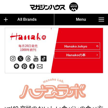
All Brands
Menu
毎月28日発売
Hanako.tokyo
1988年創刊
Hanakoの本