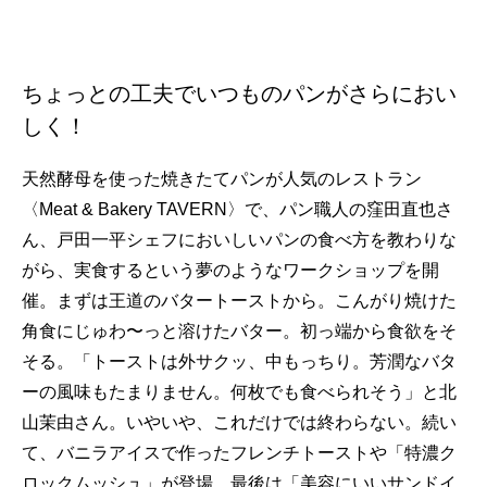
ちょっとの工夫でいつものパンがさらにおい
しく！
天然酵母を使った焼きたてパンが人気のレストラン
〈Meat & Bakery TAVERN〉で、パン職人の窪田直也さ
ん、戸田一平シェフにおいしいパンの食べ方を教わりな
がら、実食するという夢のようなワークショップを開
催。まずは王道のバタートーストから。こんがり焼けた
角食にじゅわ〜っと溶けたバター。初っ端から食欲をそ
そる。「トーストは外サクッ、中もっちり。芳潤なバタ
ーの風味もたまりません。何枚でも食べられそう」と北
山茉由さん。いやいや、これだけでは終わらない。続い
て、バニラアイスで作ったフレンチトーストや「特濃ク
ロックムッシュ」が登場。最後は「美容にいいサンドイ