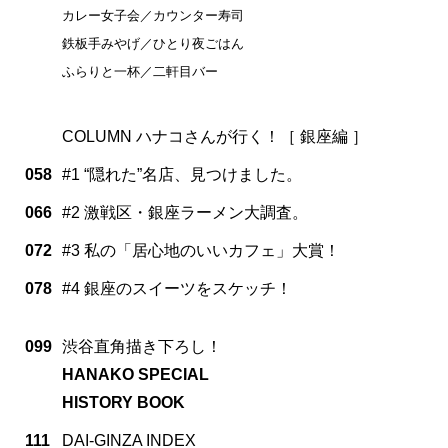
カレー女子会／カウンター寿司
鉄板手みやげ／ひとり夜ごはん
ふらりと一杯／二軒目バー
COLUMN ハナコさんが行く！［ 銀座編 ］
058
#1 “隠れた”名店、見つけました。
066
#2 激戦区・銀座ラーメン大調査。
072
#3 私の「居心地のいいカフェ」大賞！
078
#4 銀座のスイーツをスケッチ！
099
渋谷直角描き下ろし！
HANAKO SPECIAL
HISTORY BOOK
111
DAI-GINZA INDEX