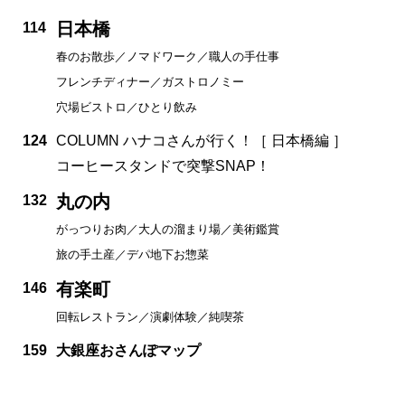
日本橋
114
春のお散歩／ノマドワーク／職人の手仕事
フレンチディナー／ガストロノミー
穴場ビストロ／ひとり飲み
124
COLUMN ハナコさんが行く！［ 日本橋編 ］
コーヒースタンドで突撃SNAP！
丸の内
132
がっつりお肉／大人の溜まり場／美術鑑賞
旅の手土産／デパ地下お惣菜
有楽町
146
回転レストラン／演劇体験／純喫茶
159
大銀座おさんぽマップ