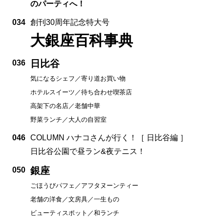
のパーティへ！
034
創刊30周年記念特大号
大銀座百科事典
日比谷
036
気になるシェフ／寄り道お買い物
ホテルスイーツ／待ち合わせ喫茶店
高架下の名店／老舗中華
野菜ランチ／大人の自習室
046
COLUMN ハナコさんが行く！［ 日比谷編 ］
日比谷公園で昼ラン&夜テニス！
銀座
050
ごほうびパフェ／アフタヌーンティー
老舗の洋食／文房具／一生もの
ビューティスポット／和ランチ