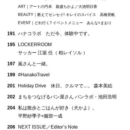
ART｜アートの円卓 親盛ちかよ／大池明日香
BEAUTY｜教えてセンセイ! キレイのスパイス 高橋里帆
EVENT｜どれ行く? イベントメニュー あんな×まおり
191
ハナコラボ ただ今、体験中です。
195
LOCKERROOM
サッカー 江坂 任（ 柏レイソル ）
197
嵐さんと一緒。
199
#HanakoTravel
201
Holiday Drive 休日、クルマで…。 森本美絵
202
まちをつなげるパン屋さん パンラボ・池田浩明
204
私は散歩とごはんが好き（犬かよ）。
平野紗季子×服部一成
206
NEXT ISSUE／Editor’s Note