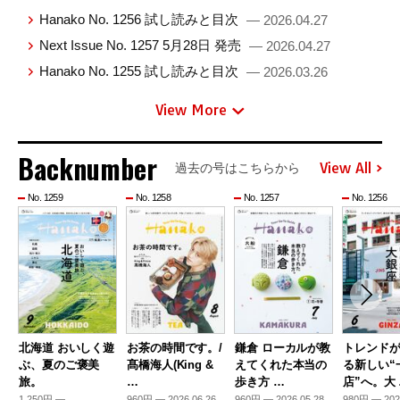
Hanako No. 1256 試し読みと目次
— 2026.04.27
Next Issue No. 1257 5月28日 発売
— 2026.04.27
Hanako No. 1255 試し読みと目次
— 2026.03.26
View More
Backnumber
View All
過去の号はこちらから
No. 1259
No. 1258
No. 1257
No. 1256
北海道 おいしく遊
お茶の時間です。/
鎌倉 ローカルが教
トレンド
ぶ、夏のご褒美
髙橋海人(King &
えてくれた本当の
る新しい“
旅。
…
歩き方 …
店”へ。大
1,250円 —
960円 — 2026.06.26
960円 — 2026.05.28
980円 — 202