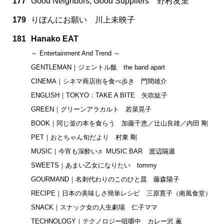
177
Good Neighbors, Good Suppliers 野村友里
179
りぼんにお願い 川上未映子
181
Hanako EAT
～ Entertainment And Trend ～
GENTLEMAN｜ジェントル飯 the band apart
CINEMA｜シネマ商店街を食べ歩き 門間雄介
ENGLISH｜TOKYO：TAKE A BITE 矢吹紘子
GREEN｜グリーンアラカルト 若菜晃子
BOOK｜同じ釡の本を食らう 加藤千恵／辻山良雄／内田 剛
PET｜おとちゃん旬だより 村東 剛
MUSIC｜今宵も深酔い♬ MUSIC BAR 渡辺隔週
SWEETS｜あまい乙女になりたい tommy
GOURMAND｜名刺代わりのこのひと皿 藤森陽子
RECIPE｜日本の美味しさ簡単レシピ 三原寛子（南風食堂）
SNACK｜スナック女の人生劇場 仁子ママ
TECHNOLOGY｜テクノロジー咀嚼中 カレー沢 薫