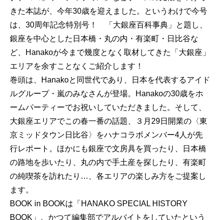
きた本誌が、今年30歳を迎えました。というわけで今号
は、30周年記念特別号！ 「大銀座百科事典」と題し、
銀座を中心とした日本橋・丸の内・有楽町・日比谷な
ど、Hanakoが今まで幾度となく取材してきた「大銀座」
エリアを余すことなくご紹介します！
巻頭は、Hanakoと同世代であり、日本を代表するアイド
ルグループ・嵐のみなさんが登場。Hanakoの30歳をホ
ームパーティーでお祝いしていただきました。そして、
大銀座エリアでこの春一番の話題、３月29日開業の〈東
京ミッドタウン日比谷〉をハナコラボメンバー4人が先
行レポート。ほかにも銀座で文房具を買ったり、日本橋
の路地を歩いたり、丸の内で手土産を探したり、有楽町
の純喫茶を訪れたり…、各エリアの楽しみ方をご提案し
ます。
BOOK in BOOKは「HANAKO SPECIAL HISTORY
BOOK」。かつて編集部でアルバイトをしていたという