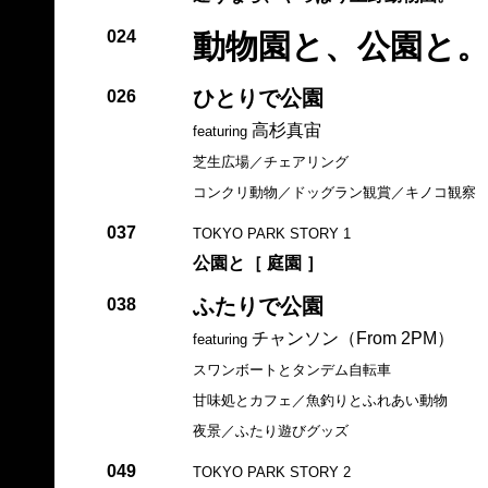
024
動物園と、公園と
ひとりで公園
026
高杉真宙
featuring
芝生広場／チェアリング
コンクリ動物／ドッグラン観賞／キノコ観察
037
TOKYO PARK STORY 1
公園と［ 庭園 ］
ふたりで公園
038
チャンソン（From 2PM）
featuring
スワンボートとタンデム自転車
甘味処とカフェ／魚釣りとふれあい動物
夜景／ふたり遊びグッズ
049
TOKYO PARK STORY 2