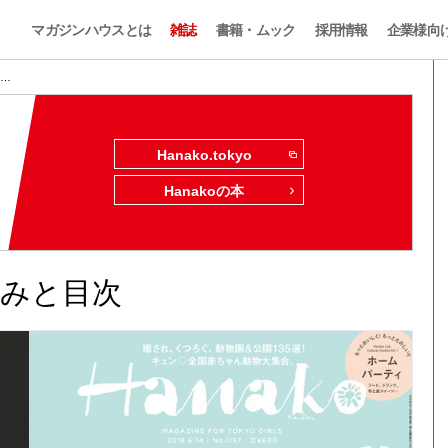
マガジンハウスとは
雑誌
書籍・ムック
採用情報
企業様向
 …
Hanako.tokyo
Hanakoの本
し読みと目次