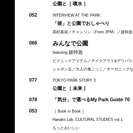
公園と［ 噴水 ］
052
INTERVIEW AT THE PARK
「彼」と公園でおしゃべり
高杉真宙／チャンソン（From 2PM）／超特急
みんなで公園
066
超特急
featuring
ピクニックアイテム／テイクアウト&デリバリ
シャボン玉／大人の鬼ごっこ／オーガニック
077
TOKYO PARK STORY 3
公園と［ 未来 ］
078
「気分」で選べるMy Park Guide 70
053
［ Book in Book ］
Hanako Lab. CULTURAL STUDIES vol.1
もっとおいしい