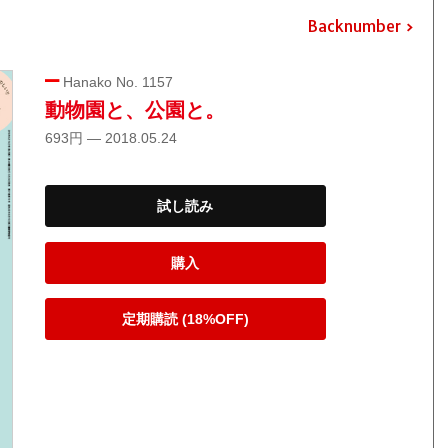
Backnumber
Hanako No. 1157
動物園と、公園と。
693円 — 2018.05.24
試し読み
購入
定期購読 (18%OFF)