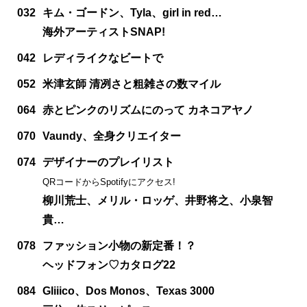
032
キム・ゴードン、Tyla、girl in red…
海外アーティストSNAP!
042
レディライクなビートで
052
米津玄師 清冽さと粗雑さの数マイル
064
赤とピンクのリズムにのって カネコアヤノ
070
Vaundy、全身クリエイター
074
デザイナーのプレイリスト
QRコードからSpotifyにアクセス!
柳川荒士、メリル・ロッゲ、井野将之、小泉智
貴…
078
ファッション小物の新定番！？
ヘッドフォン♡カタログ22
084
Gliiico、Dos Monos、Texas 3000