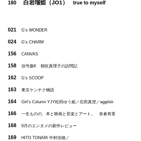
白岩瑠姫（JO1）
180
true to myself
021
G’s WONDER
024
G’s CHARM
156
CANVAS
158
信号旗K 朝吹真理子の訪問記
162
G’s SCOOP
163
東京ケンチク物語
164
Girl’s Column YJY松田ゆう姫／石田真澄／aggiiiiiii
166
一生ものの、本と映画と音楽とアート。 奈倉有里
168
9月のエンタメの新作レビュー
169
HITO TONARI 中村佳穂／