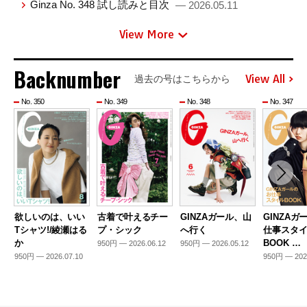
Ginza No. 348 試し読みと目次
— 2026.05.11
View More
Backnumber
View All
過去の号はこちらから
No. 350
No. 349
No. 348
No. 347
欲しいのは、いい
古着で叶えるチー
GINZAガール、山
GINZAガ
Tシャツ!/綾瀬はる
プ・シック
へ行く
仕事スタ
か
BOOK …
950円 — 2026.06.12
950円 — 2026.05.12
950円 — 2026.07.10
950円 — 202