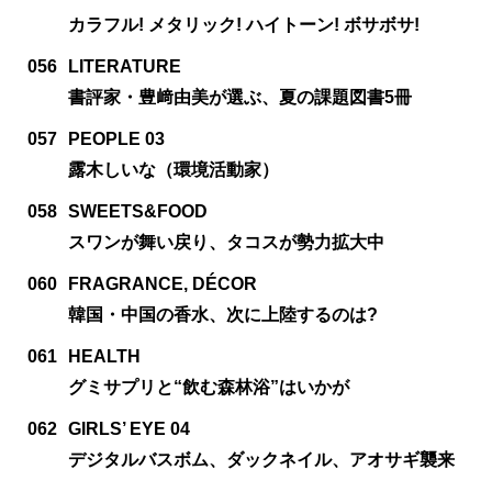
カラフル! メタリック! ハイトーン! ボサボサ!
056
LITERATURE
書評家・豊﨑由美が選ぶ、夏の課題図書5冊
057
PEOPLE 03
露木しいな（環境活動家）
058
SWEETS&FOOD
スワンが舞い戻り、タコスが勢力拡大中
060
FRAGRANCE, DÉCOR
韓国・中国の香水、次に上陸するのは?
061
HEALTH
グミサプリと“飲む森林浴”はいかが
062
GIRLS’ EYE 04
デジタルバスボム、ダックネイル、アオサギ襲来