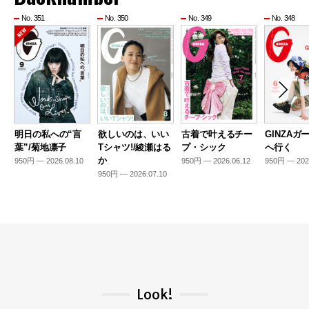
No. 351
No. 350
No. 349
No. 348
明日の私への“言
欲しいのは、いい
古着で叶えるチー
GINZAガ
葉”/菊地凛子
Tシャツ!/綾瀬はる
プ・シック
へ行く
か
950円 — 2026.08.10
950円 — 2026.06.12
950円 — 202
950円 — 2026.07.10
Look!