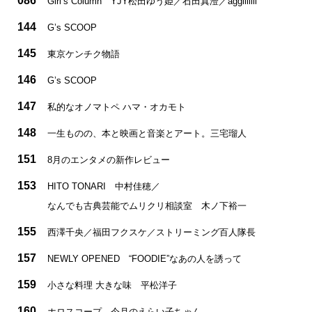
086
Girl’s Column YJY松田ゆう姫／石田真澄／aggiiiiiii
144
G’s SCOOP
145
東京ケンチク物語
146
G’s SCOOP
147
私的なオノマトペ ハマ・オカモト
148
一生ものの、本と映画と音楽とアート。三宅瑠人
151
8月のエンタメの新作レビュー
153
HITO TONARI 中村佳穂／
なんでも古典芸能でムリクリ相談室 木ノ下裕一
155
西澤千央／福田フクスケ／ストリーミング百人隊長
157
NEWLY OPENED “FOODIE”なあの人を誘って
159
小さな料理 大きな味 平松洋子
160
ホロスコープ 今月のえらい子ちゃん