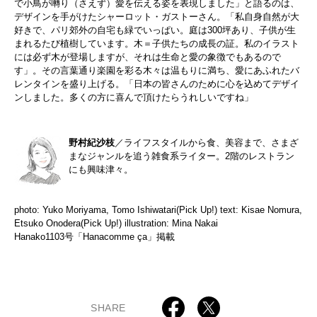
で小鳥が囀り（さえず）愛を伝える姿を表現しました」と語るのは、
デザインを手がけたシャーロット・ガストーさん。「私自身自然が大
好きで、パリ郊外の自宅も緑でいっぱい。庭は300坪あり、子供が生
まれるたび植樹しています。木＝子供たちの成長の証。私のイラスト
には必ず木が登場しますが、それは生命と愛の象徴でもあるので
す」。その言葉通り楽園を彩る木々は温もりに満ち、愛にあふれたバ
レンタインを盛り上げる。「日本の皆さんのために心を込めてデザイ
ンしました。多くの方に喜んで頂けたらうれしいですね」
野村紀沙枝
／ライフスタイルから食、美容まで、さまざ
まなジャンルを追う雑食系ライター。2階のレストラン
にも興味津々。
photo: Yuko Moriyama, Tomo Ishiwatari(Pick Up!) text: Kisae Nomura,
Etsuko Onodera(Pick Up!) illustration: Mina Nakai
Hanako1103号「Hanacomme ça」掲載
SHARE