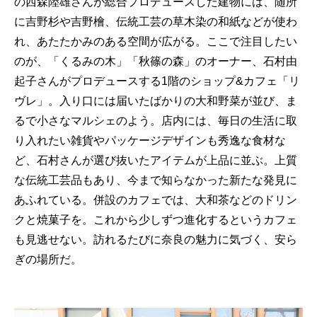
の西森陸雄さんが総合プロデュースした建物には、随所
に吉野杉や吉野檜、伝統工芸の草木染の和紙などが使わ
れ、あたたかみのある空間が広がる。ここで注目したい
のが、「くるみの木」「秋篠の森」のオーナー、石村由
起子さんがプロデュースする1階のショップ&カフェ「リ
ヴレ」。入り口には届いたばかりの大和野菜が並び、ま
るで小さなマルシェのよう。店内には、毎日の生活に取
り入れたい雑貨やパッケージデザインも秀逸な食材な
ど、石村さんが選び抜いたアイテムが上品に並ぶ。上質
な伝統工芸品もあり、今まで知らなかった新たな発見に
あふれている。併設のカフェでは、大和茶などのドリン
クと焼菓子を。これから少しずつ進化するというカフェ
も見逃せない。訪れるたびに奈良の魅力に気づく、安ら
ぎの場所だ。