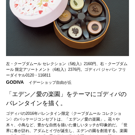
左・クープダムール セレクション（5粒入）2160円、右・クープダム
ール 限定アソートメント（6粒入）2376円。ゴディバ ジャパン フリ
ーダイヤル0120・116811
GODIVA
イデーショップ自由が丘
「エデン／愛の楽園」をテーマにゴディバの
バレンタインを描く。
ゴディバの2016年バレンタイン限定〈クープダムール コレクショ
ン〉のパッケージコンセプトは、「エデン／愛の楽園」。花々や
木々、小鳥など、豊かな自然を描いた優しいタッチが印象的だ。「世
界に春が訪れ、アダムとイヴが誕生し、エデンの園を創造する。楽園