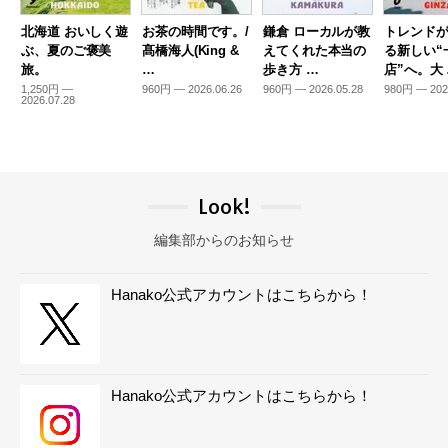
北海道 おいしく遊
お茶の時間です。/
鎌倉 ローカルが教
トレンド
ぶ、夏のご褒美
髙橋海人(King &
えてくれた本当の
る新しい“
旅。
…
歩き方 …
店”へ。大
1,250円 —
960円 — 2026.06.26
960円 — 2026.05.28
980円 — 202
2026.07.28
Look!
編集部からのお知らせ
Hanako公式アカウントはこちらから！
Hanako公式アカウントはこちらから！