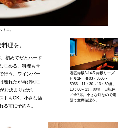
ットニ。
せ料理を。
本。初めてだとハード
なじめる。料理もサ
港区赤坂3-14-5 赤坂リーズ
で行う。ワインバー
ビル1F ☎03・3505・
は離れたが再び同じ
5066 11：30～13：30頃、
18：00～23：00頃 日祝休
アがお決まりだが、
／全7席。小さな店なので電
ストもOK。小さな店
話で空席確認を。
れる前に予約を。