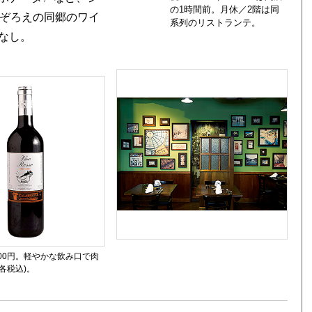
の1時間前。月休／2階は同
品ぞろえの同郷のワイ
系列のリストランテ。
なし。
00円。軽やかな飲み口で肉
各税込)。