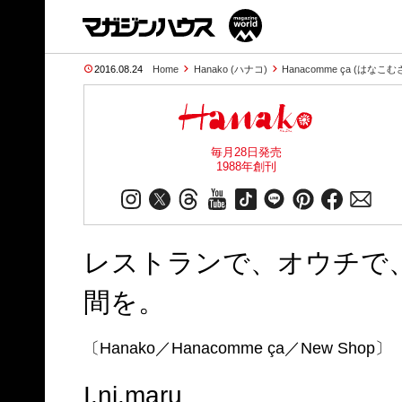
2016.08.24
Home
Hanako (ハナコ)
Hanacomme ça (はなこむ
毎月28日発売
1988年創刊
レストランで、オウチで
間を。
〔Hanako／Hanacomme ça／New Shop〕
I.ni.maru