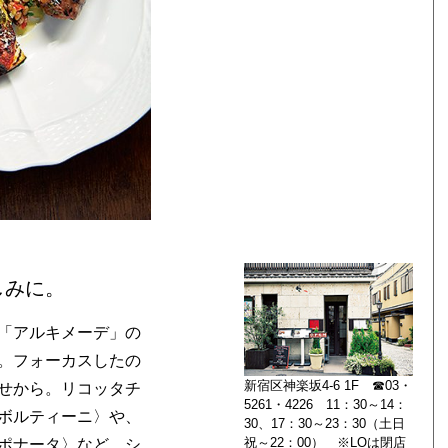
しみに。
「アルキメーデ」の
。フォーカスしたの
新宿区神楽坂4-6 1F ☎03・
せから。リコッタチ
5261・4226 11：30～14：
ボルティーニ〉や、
30、17：30～23：30（土日
祝～22：00） ※LOは閉店
ポナータ〉など、シ